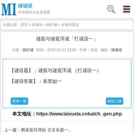
猜谜语
网
猜
网
问
百
好
名
古
中华
谜语大全及答案
站
谜
络
答
科
词
人
诗
当前位置：
首页
>
猜谜语
>
猜灯谜
> 文章内容页
首
语
热
百
技
好
百
词
谜面与谜底浑成「打成语一」
页
词
科
巧
句
科
文
分类：
猜灯谜
时间：2026-04-11 23:05
作者：未知
编辑：
猜谜语
【谜语题】：谜面与谜底浑成 （打成语一）
【谜语答案】：表里如一
再来一题
返回上级
本文地址：
https://www.laixuela.cnbatch_gen.php
上一篇：
阐述发兵理由 古文名篇一」