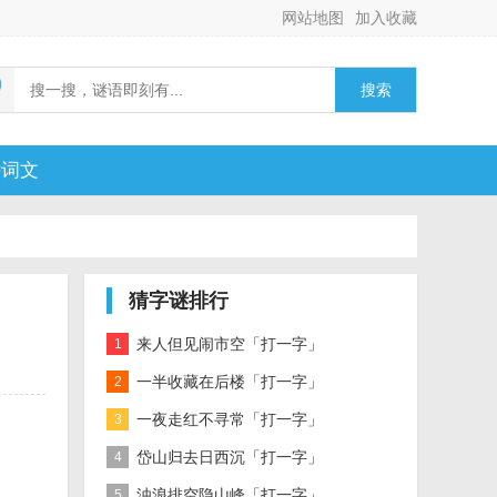
网站地图
加入收藏
搜索
诗词文
猜字谜排行
来人但见闹市空「打一字」
1
一半收藏在后楼「打一字」
2
一夜走红不寻常「打一字」
3
岱山归去日西沉「打一字」
4
浊浪排空隐山峰「打一字」
5