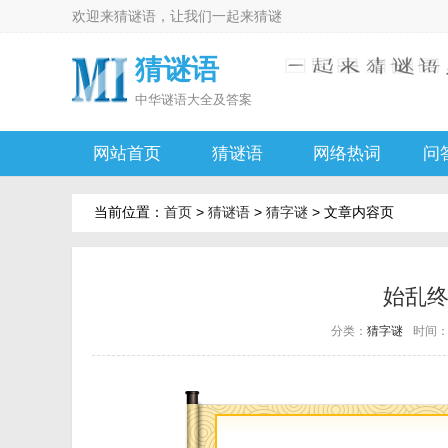
欢迎来
猜谜语
，让我们一起来
猜谜
猜谜语
中华
谜语大全及答案
网站首页
猜谜语
网络热词
问
当前位置：
首页
>
猜谜语
>
猜字谜
> 文章内容页
始乱
分类：
猜字谜
时间：20