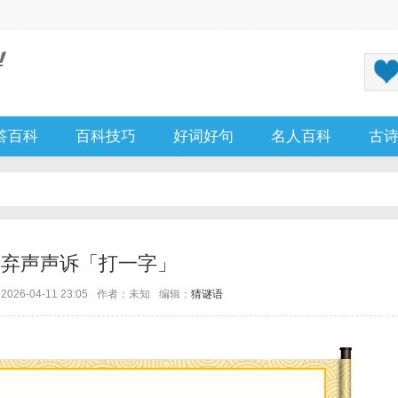
答百科
百科技巧
好词好句
名人百科
古
终弃声声诉「打一字」
26-04-11 23:05
作者：未知
编辑：
猜谜语