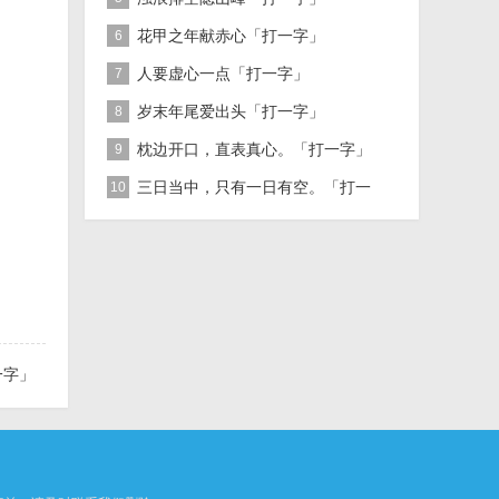
花甲之年献赤心「打一字」
6
人要虚心一点「打一字」
7
岁末年尾爱出头「打一字」
8
枕边开口，直表真心。「打一字」
9
三日当中，只有一日有空。「打一
10
字」
一字」