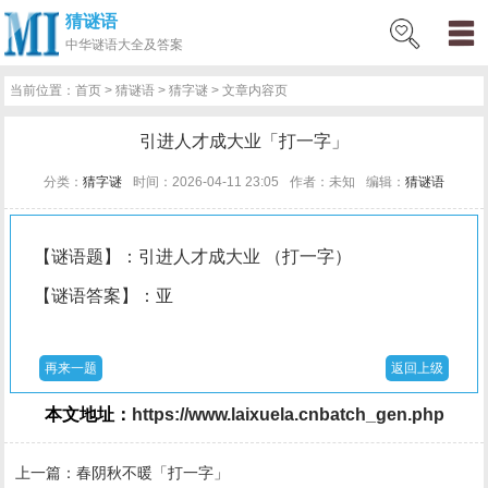
猜谜语
网
猜
网
问
百
好
名
古
中华
谜语大全及答案
站
谜
络
答
科
词
人
诗
当前位置：
首页
>
猜谜语
>
猜字谜
> 文章内容页
首
语
热
百
技
好
百
词
引进人才成大业「打一字」
页
词
科
巧
句
科
文
分类：
猜字谜
时间：2026-04-11 23:05
作者：未知
编辑：
猜谜语
【谜语题】：引进人才成大业 （打一字）
【谜语答案】：亚
再来一题
返回上级
本文地址：
https://www.laixuela.cnbatch_gen.php
上一篇：
春阴秋不暖「打一字」