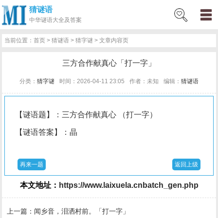
猜谜语
网
猜
网
问
百
好
名
古
中华
谜语大全及答案
站
谜
络
答
科
词
人
诗
当前位置：
首页
>
猜谜语
>
猜字谜
> 文章内容页
首
语
热
百
技
好
百
词
三方合作献真心「打一字」
页
词
科
巧
句
科
文
分类：
猜字谜
时间：2026-04-11 23:05
作者：未知
编辑：
猜谜语
【谜语题】：三方合作献真心 （打一字）
【谜语答案】：晶
再来一题
返回上级
本文地址：
https://www.laixuela.cnbatch_gen.php
上一篇：
闻乡音，泪洒村前。「打一字」