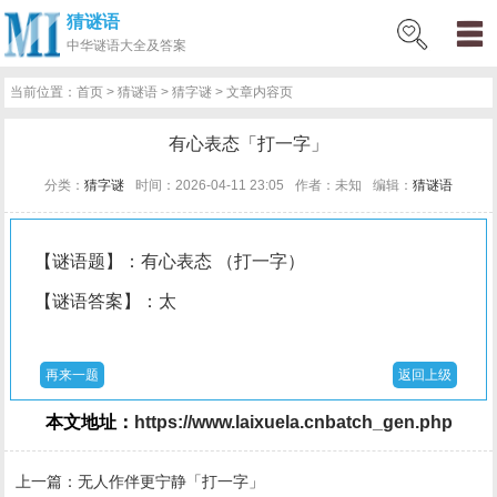
猜谜语
网
猜
网
问
百
好
名
古
中华
谜语大全及答案
站
谜
络
答
科
词
人
诗
当前位置：
首页
>
猜谜语
>
猜字谜
> 文章内容页
首
语
热
百
技
好
百
词
有心表态「打一字」
页
词
科
巧
句
科
文
分类：
猜字谜
时间：2026-04-11 23:05
作者：未知
编辑：
猜谜语
【谜语题】：有心表态 （打一字）
【谜语答案】：太
再来一题
返回上级
本文地址：
https://www.laixuela.cnbatch_gen.php
上一篇：
无人作伴更宁静「打一字」