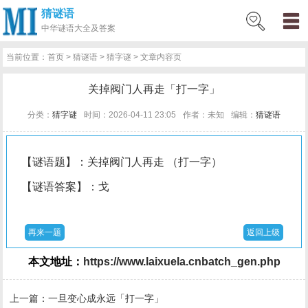
猜谜语
网
猜
网
问
百
好
名
古
中华
谜语大全及答案
站
谜
络
答
科
词
人
诗
当前位置：
首页
>
猜谜语
>
猜字谜
> 文章内容页
首
语
热
百
技
好
百
词
关掉阀门人再走「打一字」
页
词
科
巧
句
科
文
分类：
猜字谜
时间：2026-04-11 23:05
作者：未知
编辑：
猜谜语
【谜语题】：关掉阀门人再走 （打一字）
【谜语答案】：戈
再来一题
返回上级
本文地址：
https://www.laixuela.cnbatch_gen.php
上一篇：
一旦变心成永远「打一字」