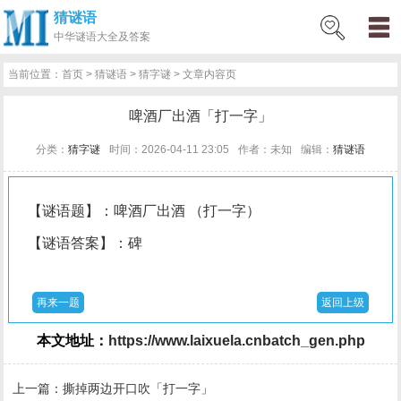
猜谜语
网
猜
网
问
百
好
名
古
中华
谜语大全及答案
站
谜
络
答
科
词
人
诗
当前位置：
首页
>
猜谜语
>
猜字谜
> 文章内容页
首
语
热
百
技
好
百
词
啤酒厂出酒「打一字」
页
词
科
巧
句
科
文
分类：
猜字谜
时间：2026-04-11 23:05
作者：未知
编辑：
猜谜语
【谜语题】：啤酒厂出酒 （打一字）
【谜语答案】：碑
再来一题
返回上级
本文地址：
https://www.laixuela.cnbatch_gen.php
上一篇：
撕掉两边开口吹「打一字」