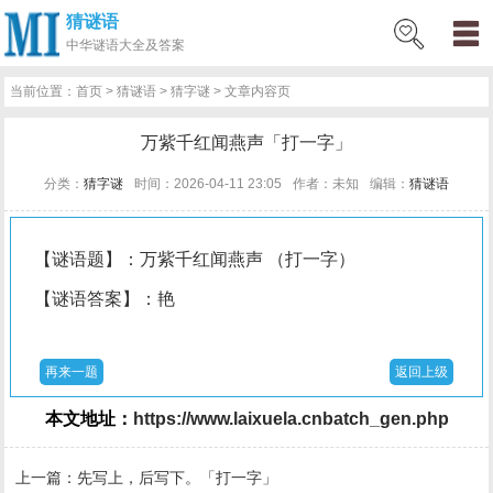
猜谜语
网
猜
网
问
百
好
名
古
中华
谜语大全及答案
站
谜
络
答
科
词
人
诗
当前位置：
首页
>
猜谜语
>
猜字谜
> 文章内容页
首
语
热
百
技
好
百
词
万紫千红闻燕声「打一字」
页
词
科
巧
句
科
文
分类：
猜字谜
时间：2026-04-11 23:05
作者：未知
编辑：
猜谜语
【谜语题】：万紫千红闻燕声 （打一字）
【谜语答案】：艳
再来一题
返回上级
本文地址：
https://www.laixuela.cnbatch_gen.php
上一篇：
先写上，后写下。「打一字」