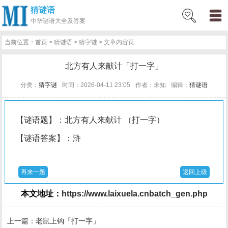
猜谜语
网
猜
网
问
百
好
名
古
中华
谜语大全及答案
站
谜
络
答
科
词
人
诗
当前位置：
首页
>
猜谜语
>
猜字谜
> 文章内容页
首
语
热
百
技
好
百
词
北方有人来献计「打一字」
页
词
科
巧
句
科
文
分类：
猜字谜
时间：2026-04-11 23:05
作者：未知
编辑：
猜谜语
【谜语题】：北方有人来献计 （打一字）
【谜语答案】：浒
再来一题
返回上级
本文地址：
https://www.laixuela.cnbatch_gen.php
上一篇：
老鼠上钩「打一字」