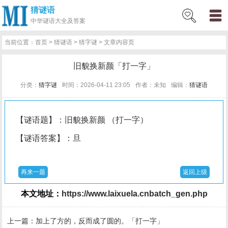
猜谜语
网
猜
网
问
百
好
名
古
中华
谜语大全及答案
站
谜
络
答
科
词
人
诗
当前位置：
首页
>
猜谜语
>
猜字谜
> 文章内容页
首
语
热
百
技
好
百
词
旧貌换新颜「打一字」
页
词
科
巧
句
科
文
分类：
猜字谜
时间：2026-04-11 23:05
作者：未知
编辑：
猜谜语
【谜语题】：旧貌换新颜 （打一字）
【谜语答案】：旦
再来一题
返回上级
本文地址：
https://www.laixuela.cnbatch_gen.php
上一篇：
加上了方的，反而成了圆的。「打一字」