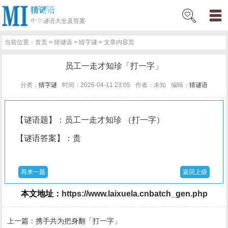
猜谜语
网
猜
网
问
百
好
名
古
中华
谜语大全及答案
站
谜
络
答
科
词
人
诗
当前位置：
首页
>
猜谜语
>
猜字谜
> 文章内容页
首
语
热
百
技
好
百
词
员工一走才知珍「打一字」
页
词
科
巧
句
科
文
分类：
猜字谜
时间：2026-04-11 23:05
作者：未知
编辑：
猜谜语
【谜语题】：员工一走才知珍 （打一字）
【谜语答案】：贵
再来一题
返回上级
本文地址：
https://www.laixuela.cnbatch_gen.php
上一篇：
携手共为把身翻「打一字」