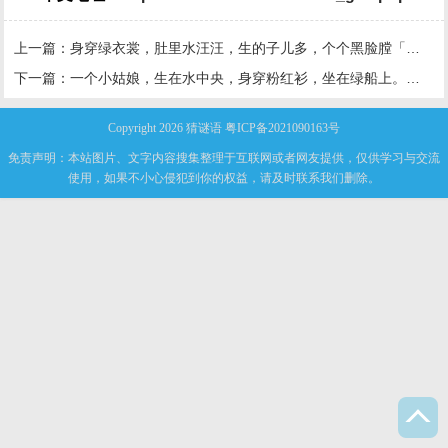
上一篇：
身穿绿衣裳，肚里水汪汪，生的子儿多，个个黑脸膛「打一植物」
下一篇：
一个小姑娘，生在水中央，身穿粉红衫，坐在绿船上。「打一植物」
Copyright 2026
猜谜语
粤ICP备2021090163号
免责声明：本站图片、文字内容搜集整理于互联网或者网友提供，仅供学习与交流
使用，如果不小心侵犯到你的权益，请及时联系我们删除。