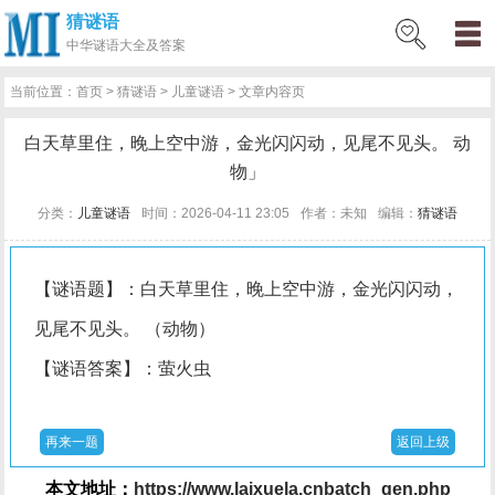
猜谜语
网
猜
网
问
百
好
名
古
中华
谜语大全及答案
站
谜
络
答
科
词
人
诗
当前位置：
首页
>
猜谜语
>
儿童谜语
> 文章内容页
首
语
热
百
技
好
百
词
白天草里住，晚上空中游，金光闪闪动，见尾不见头。 动
页
词
科
巧
句
科
文
物」
分类：
儿童谜语
时间：2026-04-11 23:05
作者：未知
编辑：
猜谜语
【谜语题】：白天草里住，晚上空中游，金光闪闪动，
见尾不见头。 （动物）
【谜语答案】：萤火虫
再来一题
返回上级
本文地址：
https://www.laixuela.cnbatch_gen.php