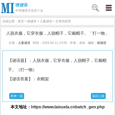
猜谜语
网
猜
网
问
百
好
名
古
中华
谜语大全及答案
站
谜
络
答
科
词
人
诗
当前位置：
首页
>
猜谜语
>
儿童谜语
> 文章内容页
首
语
热
百
技
好
百
词
人脱衣服，它穿衣服，人脱帽子，它戴帽子。「打一物」
页
词
科
巧
句
科
文
分类：
儿童谜语
时间：2026-04-11 23:05
作者：未知
编辑：
猜谜语
【谜语题】：人脱衣服，它穿衣服，人脱帽子，它戴帽
子。（打一物）
【谜语答案】：衣帽架
再来一题
返回上级
本文地址：
https://www.laixuela.cnbatch_gen.php