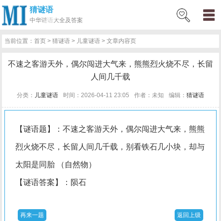
猜谜语
网
猜
网
问
百
好
名
古
中华
谜语大全及答案
站
谜
络
答
科
词
人
诗
当前位置：
首页
>
猜谜语
>
儿童谜语
> 文章内容页
首
语
热
百
技
好
百
词
不速之客游天外，偶尔闯进大气来，熊熊烈火烧不尽，长留
页
词
科
巧
句
科
文
人间几千载
分类：
儿童谜语
时间：2026-04-11 23:05
作者：未知
编辑：
猜谜语
【谜语题】：不速之客游天外，偶尔闯进大气来，熊熊
烈火烧不尽，长留人间几千载，别看铁石几小块，却与
太阳是同胎 （自然物）
【谜语答案】：陨石
再来一题
返回上级