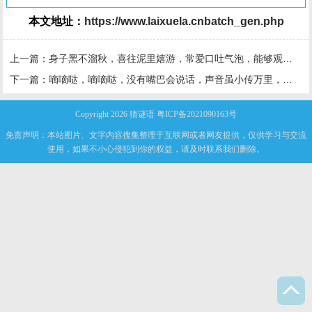
本文地址：
https://www.laixuela.cnbatch_gen.php
上一篇：
身子黑不溜秋，喜往泥里嬉游，常爱口吐气泡，能够观察气候「打一动
下一篇：
嘀嘀哒，嘀嘀哒，没有嘴巴会说话，声音虽小传万里，重要消息它传达
Copyright 2026
猜谜语
粤ICP备2021090163号
免责声明：本站图片、文字内容搜集整理于互联网或者网友提供，仅供学习与交流
使用，如果不小心侵犯到你的权益，请及时联系我们删除。