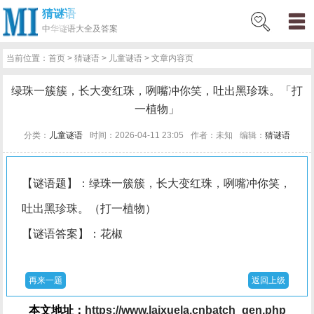
猜谜语
网
猜
网
问
百
好
名
古
中华
谜语大全及答案
站
谜
络
答
科
词
人
诗
当前位置：
首页
>
猜谜语
>
儿童谜语
> 文章内容页
首
语
热
百
技
好
百
词
绿珠一簇簇，长大变红珠，咧嘴冲你笑，吐出黑珍珠。「打
页
词
科
巧
句
科
文
一植物」
分类：
儿童谜语
时间：2026-04-11 23:05
作者：未知
编辑：
猜谜语
【谜语题】：绿珠一簇簇，长大变红珠，咧嘴冲你笑，
吐出黑珍珠。（打一植物）
【谜语答案】：花椒
再来一题
返回上级
本文地址：
https://www.laixuela.cnbatch_gen.php