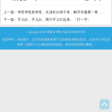
上一篇：
奇怪奇怪真奇怪，头顶长出胡子来，解开衣服看一看，颗颗珍珠露出来
下一篇：
手儿白，手儿白，两只手儿打起来。「打一字」
Copyright 2026
猜谜语
粤ICP备2021090163号
免责声明：本站图片、文字内容搜集整理于互联网或者网友提供，仅供学习与交流
使用，如果不小心侵犯到你的权益，请及时联系我们删除。