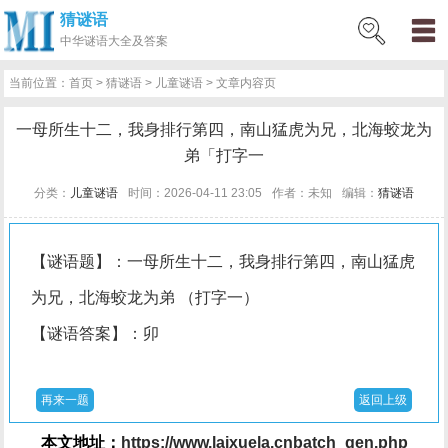
猜谜语
网
猜
网
问
百
好
名
古
中华
谜语大全及答案
站
谜
络
答
科
词
人
诗
当前位置：
首页
>
猜谜语
>
儿童谜语
> 文章内容页
首
语
热
百
技
好
百
词
一母所生十二，我身排行第四，南山猛虎为兄，北海蛟龙为
页
词
科
巧
句
科
文
弟「打字一
分类：
儿童谜语
时间：2026-04-11 23:05
作者：未知
编辑：
猜谜语
【谜语题】：一母所生十二，我身排行第四，南山猛虎
为兄，北海蛟龙为弟 （打字一）
【谜语答案】：卯
再来一题
返回上级
本文地址：
https://www.laixuela.cnbatch_gen.php