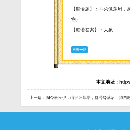
【谜语题】：耳朵像蒲扇，
物）
【谜语答案】：大象
再来一题
本文地址：
http
上一篇：
陶令最怜伊，山径细栽培，群芳冷落后，独自殿东篱「打