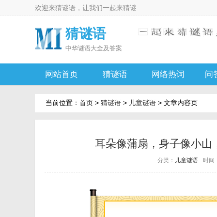
欢迎来
猜谜语
，让我们一起来
猜谜
猜谜语
中华
谜语大全及答案
网站首页
猜谜语
网络热词
问
当前位置：
首页
>
猜谜语
>
儿童谜语
> 文章内容页
耳朵像蒲扇，身子像小山
分类：
儿童谜语
时间：2