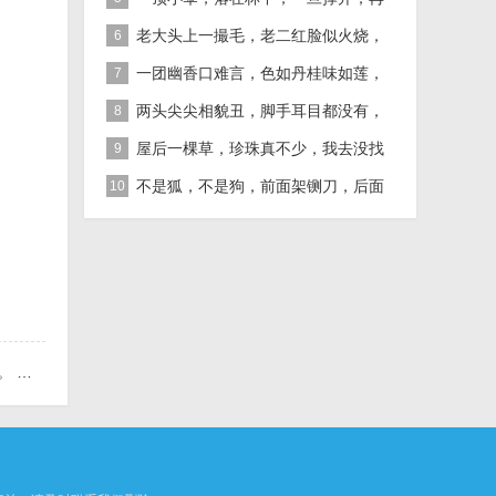
难收拢「打一植物」
老大头上一撮毛，老二红脸似火烧，
6
老三越长腰越弯，老四开花节节高
一团幽香口难言，色如丹桂味如莲，
7
真身已归西天去，十指尖尖在人间
两头尖尖相貌丑，脚手耳目都没有，
8
整天工作在地下，一到下雨才露头
屋后一棵草，珍珠真不少，我去没找
9
到，你去也白跑 自然物」
不是狐，不是狗，前面架铡刀，后面
10
拖扫帚 动物」
蔬」