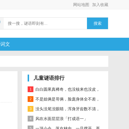
网站地图
加入收藏
搜索
诗词文
儿童谜语排行
白白圆果真稀奇，也没核来也没皮，
1
正月十五沿街卖，过了正月没人提
不是姐俩是哥俩，脸庞身体全不差，
2
对面打量难分辨，一个说唱一个哑
没头没尾没眼睛，浑身牙齿数不清，
3
连枝带叶吃下去，吐的颗粒是黄金
风吹水面层层浪「打成语一」
4
一顶小伞，落在林中，一旦撑开，再
5