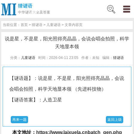
猜谜语
网
猜
网
问
百
好
名
古
中华
谜语大全及答案
站
谜
络
答
科
词
人
诗
当前位置：
首页
>
猜谜语
>
儿童谜语
> 文章内容页
首
语
热
百
技
好
百
词
说是星，不是星，阳光照得亮晶晶，会说会唱会拍照，科学
页
词
科
巧
句
科
文
天地显本领
分类：
儿童谜语
时间：2026-04-11 23:05
作者：未知
编辑：
猜谜语
【谜语题】：说是星，不是星，阳光照得亮晶晶，会说
会唱会拍照，科学天地显本领 （先进科技物）
【谜语答案】：人造卫星
再来一题
返回上级
本文地址：
https://www.laixuela.cnbatch_gen.php