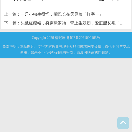
上一篇：
一只小虫生得怪，嘴巴长在天灵盖「打字一」
下一篇：
头戴红缨帽，身穿绿罗袍，背上生双翅，爱脏腿长毛「打一动物」
Copyright 2026
猜谜语
粤ICP备2021090163号
免责声明：本站图片、文字内容搜集整理于互联网或者网友提供，仅供学习与交流
使用，如果不小心侵犯到你的权益，请及时联系我们删除。