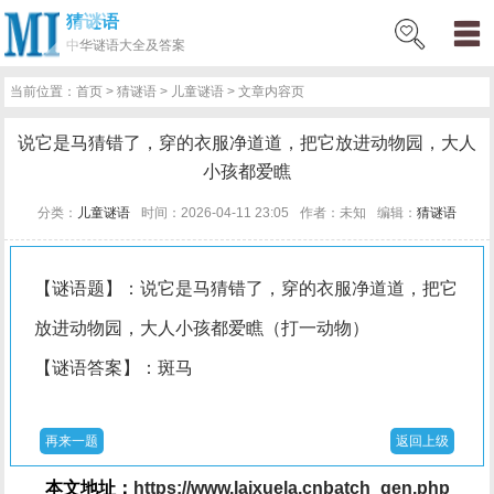
猜谜语
网
猜
网
问
百
好
名
古
中华
谜语大全及答案
站
谜
络
答
科
词
人
诗
当前位置：
首页
>
猜谜语
>
儿童谜语
> 文章内容页
首
语
热
百
技
好
百
词
说它是马猜错了，穿的衣服净道道，把它放进动物园，大人
页
词
科
巧
句
科
文
小孩都爱瞧
分类：
儿童谜语
时间：2026-04-11 23:05
作者：未知
编辑：
猜谜语
【谜语题】：说它是马猜错了，穿的衣服净道道，把它
放进动物园，大人小孩都爱瞧（打一动物）
【谜语答案】：斑马
再来一题
返回上级
本文地址：
https://www.laixuela.cnbatch_gen.php