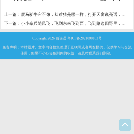
上一篇：
鹿马驴牛它不像，却难猜是哪一样，打开天窗说亮话，它有自己亲爹娘
下一篇：
小小伞兵随风飞，飞到东来飞到西，飞到路边四野里，安家落户生根基
Copyright 2026
猜谜语
粤ICP备2021090163号
免责声明：本站图片、文字内容搜集整理于互联网或者网友提供，仅供学习与交流
使用，如果不小心侵犯到你的权益，请及时联系我们删除。