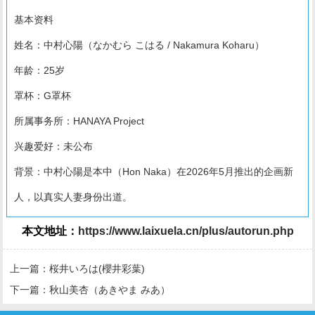
基本资料
姓名：中村心陽（なかむら こはる / Nakamura Koharu）
年龄：25岁
罩杯：G罩杯
所属事务所：HANAYA Project
兴趣爱好：未公布
背景：中村心陽是本中（Hon Naka）在2026年5月推出的企画新
人，以真实人妻身份出道。
本文地址：
https://www.laixuela.cn/plus/autorun.php
上一篇：
桜井いろは(櫻井彩葉)
下一篇：
秋山美杏（あきやま みあ）