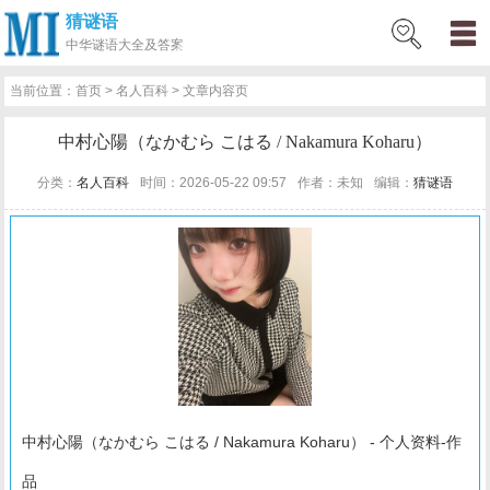
猜谜语
网
猜
网
问
百
好
名
古
历
星
中华
谜语大全及答案
站
谜
络
答
科
词
人
诗
史
座
当前位置：
首页
>
名人百科
> 文章内容页
首
语
热
百
技
好
百
词
知
运
中村心陽（なかむら こはる / Nakamura Koharu）
页
词
科
巧
句
科
文
识
势
分类：
名人百科
时间：2026-05-22 09:57
作者：未知
编辑：
猜谜语
中村心陽（なかむら こはる / Nakamura Koharu） - 个人资料-作
品