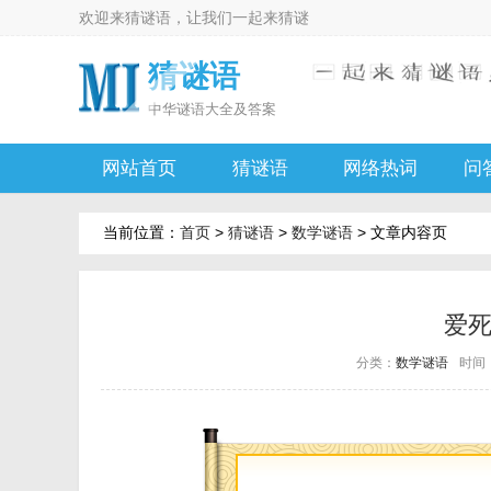
欢迎来
猜谜语
，让我们一起来
猜谜
猜谜语
中华
谜语大全及答案
网站首页
猜谜语
网络热词
问
当前位置：
首页
>
猜谜语
>
数学谜语
> 文章内容页
爱
分类：
数学谜语
时间：2