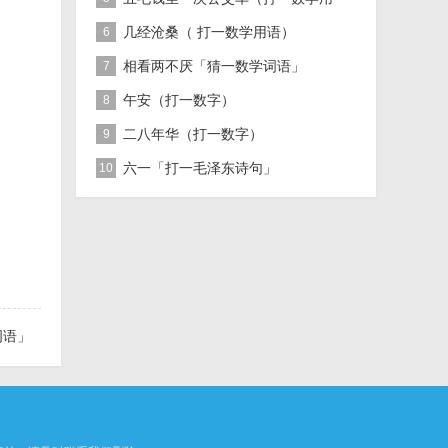
语）
几经沧桑（ 打一数学用语）
6
相看两不厌「猜一数学词语」
7
午安（打一数字）
8
二八年华（打一数字）
9
六一「打一毛泽东诗句」
10
词语」