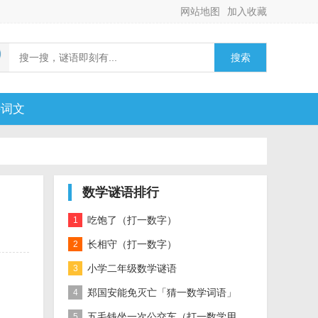
网站地图
加入收藏
搜索
诗词文
数学谜语排行
吃饱了（打一数字）
1
长相守（打一数字）
2
小学二年级数学谜语
3
郑国安能免灭亡「猜一数学词语」
4
五毛钱坐一次公交车（打一数学用
5