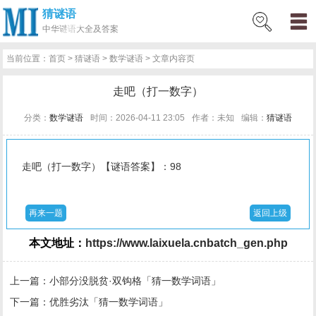
猜谜语
网
猜
网
问
百
好
名
古
中华
谜语大全及答案
站
谜
络
答
科
词
人
诗
当前位置：
首页
>
猜谜语
>
数学谜语
> 文章内容页
首
语
热
百
技
好
百
词
走吧（打一数字）
页
词
科
巧
句
科
文
分类：
数学谜语
时间：2026-04-11 23:05
作者：未知
编辑：
猜谜语
走吧（打一数字）【谜语答案】：98
再来一题
返回上级
本文地址：
https://www.laixuela.cnbatch_gen.php
上一篇：
小部分没脱贫·双钩格「猜一数学词语」
下一篇：
优胜劣汰「猜一数学词语」