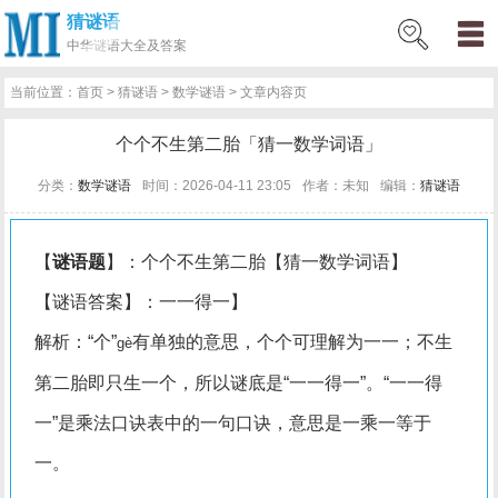
猜谜语
网
猜
网
问
百
好
名
古
中华
谜语大全及答案
站
谜
络
答
科
词
人
诗
当前位置：
首页
>
猜谜语
>
数学谜语
> 文章内容页
首
语
热
百
技
好
百
词
个个不生第二胎「猜一数学词语」
页
词
科
巧
句
科
文
分类：
数学谜语
时间：2026-04-11 23:05
作者：未知
编辑：
猜谜语
【
谜语题
】：个个不生第二胎【猜一数学词语】
【谜语答案】：一一得一】
解析：“个”
有单独的意思，个个可理解为一一；不生
gè
第二胎即只生一个，所以谜底是“一一得一”。“一一得
一”是乘法口诀表中的一句口诀，意思是一乘一等于
一。