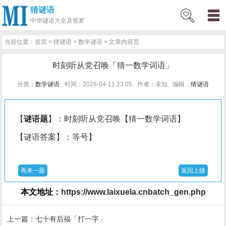
猜谜语
网
猜
网
问
百
好
名
古
中华
谜语大全及答案
站
谜
络
答
科
词
人
诗
当前位置：
首页
>
猜谜语
>
数学谜语
> 文章内容页
首
语
热
百
技
好
百
词
时刻听从党召唤「猜一数学词语」
页
词
科
巧
句
科
文
分类：
数学谜语
时间：2026-04-11 23:05
作者：未知
编辑：
猜谜语
【
谜语题
】：时刻听从党召唤【猜一数学词语】
【谜语答案】：等号】
再来一题
返回上级
本文地址：
https://www.laixuela.cnbatch_gen.php
上一篇：
七十有后福「打一字」