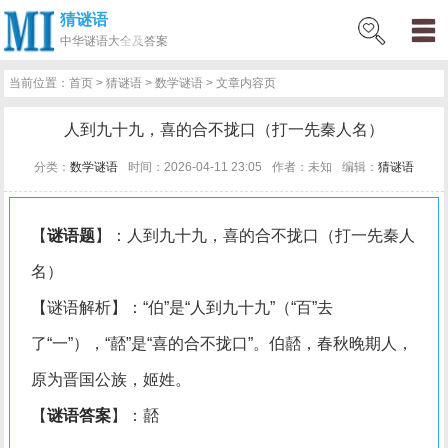
猜谜语
网
猜
网
问
百
好
名
古
中华
谜语大全及答案
站
谜
络
答
科
词
人
诗
当前位置：
首页
>
猜谜语
>
数学谜语
> 文章内容页
首
语
热
百
技
好
百
词
人到九十九，喜的合不拢口（打一先秦人名）
页
词
科
巧
句
科
文
分类：
数学谜语
时间：2026-04-11 23:05
作者：未知
编辑：
猜谜语
【
谜语题
】：人到九十九，喜的合不拢口（打一先秦人
名）
【谜语解析】：“伯”是“人到九十九”（“百”去
了“一”），“嚭”是“喜的合不拢口”。伯嚭，春秋晚期人，
原为晋国公族，姬姓。
【
谜语答案
】：嚭