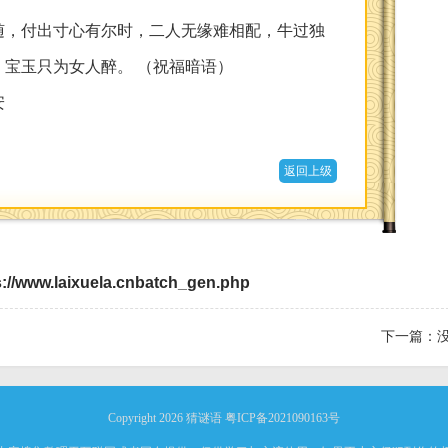
随，付出寸心有尔时，二人无缘难相配，牛过独
宝玉只为女人醉。 （祝福暗语）
安
返回上级
s://www.laixuela.cnbatch_gen.php
下一篇：
Copyright 2026
猜谜语
粤ICP备2021090163号