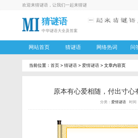
欢迎来
猜谜语
，让我们一起来
猜谜
猜谜语
中华
谜语大全及答案
网站首页
猜谜语
网络热词
问
当前位置：
首页
>
猜谜语
>
爱情谜语
> 文章内容页
原本有心爱相随，付出寸心
分类：
爱情谜语
时间：2