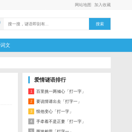
网站地图
加入收藏
搜索
诗词文
爱情谜语排行
百里挑一两倾心「打一字」
1
要说情请出去「打字一」
2
恨他变心「打一字」
3
手牵着不是正妻「打一字」
4
两地相思「打字一」
5