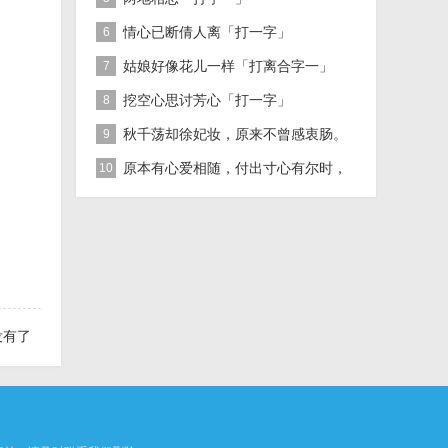
情心已断倩人离「打一字」
6
姑娘好像花儿一样「打离合字一」
7
挖空心思讨芳心「打一字」
8
秋千荡却徐妃妆，原来不曾感衷肠。
9
「打一歌曲名」
原本有心爱相随，付出寸心有尔时，
10
二人无缘难相配，牛过独木是人为
没有了