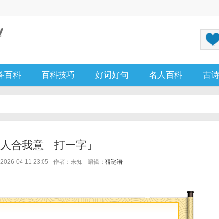
答百科
百科技巧
好词好句
名人百科
古
两人合我意「打一字」
26-04-11 23:05
作者：未知
编辑：
猜谜语