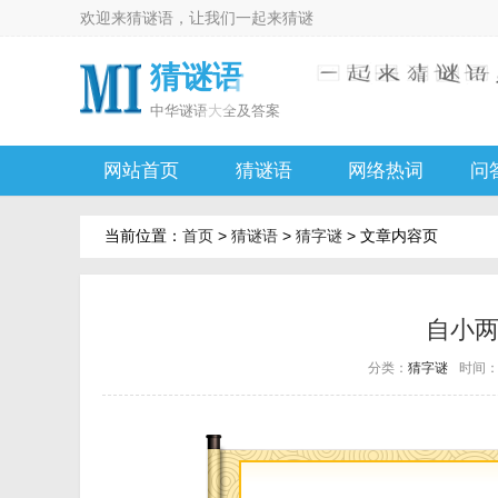
欢迎来
猜谜语
，让我们一起来
猜谜
猜谜语
中华
谜语大全及答案
网站首页
猜谜语
网络热词
问
当前位置：
首页
>
猜谜语
>
猜字谜
> 文章内容页
自小
分类：
猜字谜
时间：20