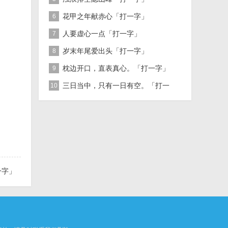
花甲之年献赤心「打一字」
6
人要虚心一点「打一字」
7
岁末年尾爱出头「打一字」
8
枕边开口，直表真心。「打一字」
9
三日当中，只有一日有空。「打一
10
字」
一字」