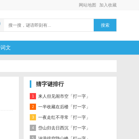
网站地图
加入收藏
搜索
诗词文
猜字谜排行
来人但见闹市空「打一字」
1
一半收藏在后楼「打一字」
2
一夜走红不寻常「打一字」
3
岱山归去日西沉「打一字」
4
浊浪排空隐山峰「打一字」
5