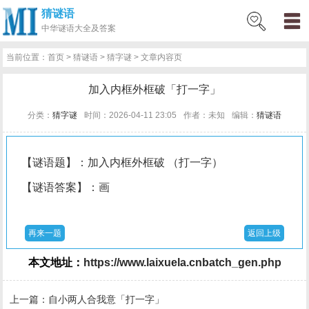
猜谜语
网
猜
网
问
百
好
名
古
中华
谜语大全及答案
站
谜
络
答
科
词
人
诗
当前位置：
首页
>
猜谜语
>
猜字谜
> 文章内容页
首
语
热
百
技
好
百
词
加入内框外框破「打一字」
页
词
科
巧
句
科
文
分类：
猜字谜
时间：2026-04-11 23:05
作者：未知
编辑：
猜谜语
【谜语题】：加入内框外框破 （打一字）
【谜语答案】：画
再来一题
返回上级
本文地址：
https://www.laixuela.cnbatch_gen.php
上一篇：
自小两人合我意「打一字」