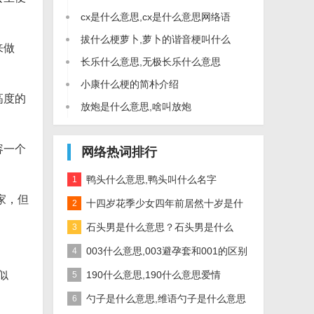
cx是什么意思,cx是什么意思网络语
拔什么梗萝卜,萝卜的谐音梗叫什么
来做
长乐什么意思,无极长乐什么意思
小康什么梗的简朴介绍
高度的
放炮是什么意思,啥叫放炮
容一个
网络热词排行
鸭头什么意思,鸭头叫什么名字
1
家，但
十四岁花季少女四年前居然十岁是什
2
么意思？是什么梗？
石头男是什么意思？石头男是什么
3
梗？
003什么意思,003避孕套和001的区别
4
似
190什么意思,190什么意思爱情
5
勺子是什么意思,维语勺子是什么意思
6