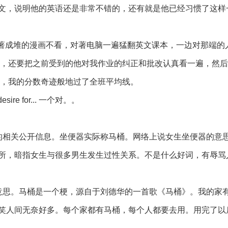
文，说明他的英语还是非常不错的，还有就是他已经习惯了这样
放著成堆的漫画不看，对著电脑一遍猛翻英文课本，一边对那端的
天，还要把之前受到的他对我作业的纠正和批改认真看一遍，然
月，我的分数奇迹般地过了全班平均线。
desire for... 一个对。。
的相关公开信息。坐便器实际称马桶。网络上说女生坐便器的意
所，暗指女生与很多男生发生过性关系。不是什么好词，有辱骂
意思。马桶是一个梗，源自于刘德华的一首歌《马桶》。我的家
笑人间无奈好多。每个家都有马桶，每个人都要去用。用完了以