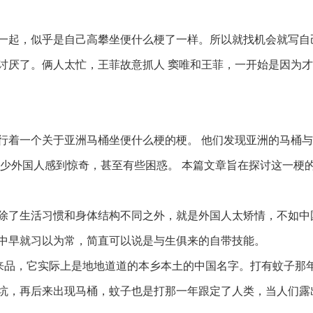
一起，似乎是自己高攀坐便什么梗了一样。所以就找机会就写自
讨厌了。俩人太忙，王菲故意抓人 窦唯和王菲，一开始是因为
行着一个关于亚洲马桶坐便什么梗的梗。 他们发现亚洲的马桶
不少外国人感到惊奇，甚至有些困惑。 本篇文章旨在探讨这一梗
除了生活习惯和身体结构不同之外，就是外国人太矫情，不如中
中早就习以为常，简直可以说是与生俱来的自带技能。
舶来品，它实际上是地地道道的本乡本土的中国名字。打有蚊子那
坑，再后来出现马桶，蚊子也是打那一年跟定了人类，当人们露