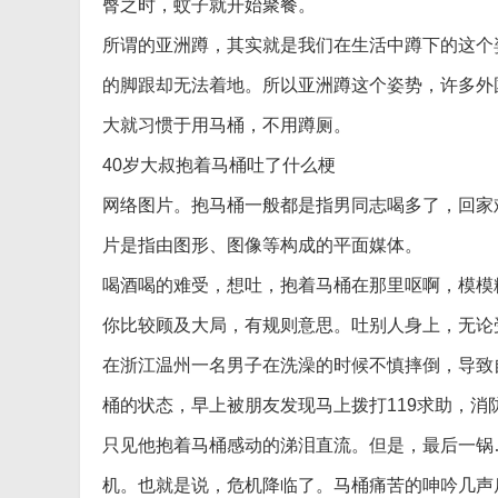
臀之时，蚊子就开始聚餐。
所谓的亚洲蹲，其实就是我们在生活中蹲下的这个
的脚跟却无法着地。所以亚洲蹲这个姿势，许多外
大就习惯于用马桶，不用蹲厕。
40岁大叔抱着马桶吐了什么梗
网络图片。抱马桶一般都是指男同志喝多了，回家
片是指由图形、图像等构成的平面媒体。
喝酒喝的难受，想吐，抱着马桶在那里呕啊，模模
你比较顾及大局，有规则意思。吐别人身上，无论
在浙江温州一名男子在洗澡的时候不慎摔倒，导致
桶的状态，早上被朋友发现马上拨打119求助，
只见他抱着马桶感动的涕泪直流。但是，最后一锅
机。也就是说，危机降临了。马桶痛苦的呻吟几声