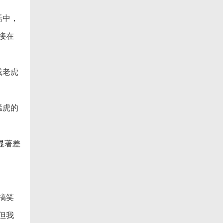
活中，
接在
成老虎
猛虎的
显著差
搞笑
但我