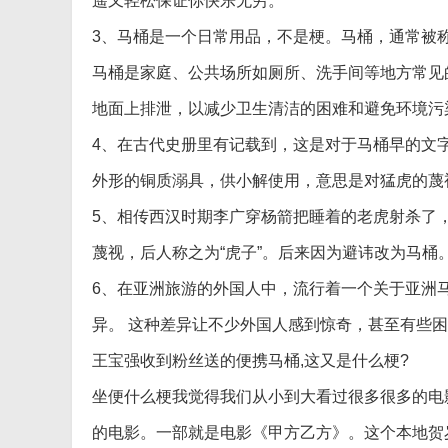
遥又轻松保证你快乐无穷。
3、马桶是一个日常用品，不是梗。马桶，通常被
马桶是家庭、公共场所如厕所、洗手间等地方常见
地面上排泄，以减少卫生清洁的困难和避免环境污
4、在古代史册里有记载到，这是对于马桶早的文
外形的铜质溺具，供小解使用，意思是对猛虎的蔑视
5、相传西汉时期李广穿杨箭把睡着的老虎射杀了
蔑视，后人称之为“虎子”。后来因为避讳改为马桶
6、在亚洲旅游的外国人中，流行着一个关于亚洲
异。 这种差异让不少外国人感到惊奇，甚至有些
王宝强收到粉丝送的便携马桶,这又是什么梗?
坐便什么梗我觉得我们从小到大看过很多很多的电
的电影。一部就是电影《甲方乙方》。这个本地贺