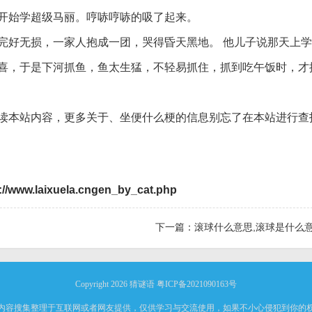
开始学超级马丽。哼哧哼哧的吸了起来。
完好无损，一家人抱成一团，哭得昏天黑地。 他儿子说那天上
喜，于是下河抓鱼，鱼太生猛，不轻易抓住，抓到吃午饭时，才
读本站内容，更多关于、坐便什么梗的信息别忘了在本站进行查
://www.laixuela.cngen_by_cat.php
下一篇：
滚球什么意思,滚球是什么
Copyright 2026
猜谜语
粤ICP备2021090163号
内容搜集整理于互联网或者网友提供，仅供学习与交流使用，如果不小心侵犯到你的