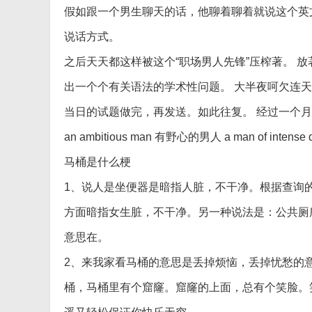
假如跟一个男生聊天的话，他聊着聊着就说这个英
说话方式。
之后天天都这样被这个“职场男人先锋”压榨著。 
出一个个有关语法的学术性问题。 大半夜呵欠连
当日的试题做完，再发送。如此往复。 经过一个
an ambitious man 有野心的男人 a man of intense 
马桶是什么梗
1、说人是坐便器是暗指人脏，不干净。根据查询
方面暗指女生脏，不干净。另一种说法是：公共厕
意思在。
2、来我家看马桶的意思是丢掉烦恼，丢掉忧愁的
桶，马桶里有个窟窿。窟窿的上面，总有个笑脸。