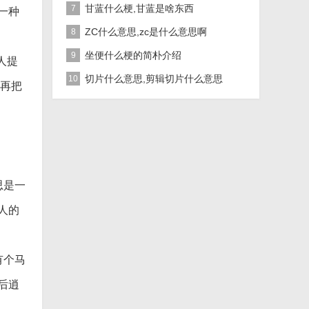
甘蓝什么梗,甘蓝是啥东西
7
一种
ZC什么意思,zc是什么意思啊
8
坐便什么梗的简朴介绍
9
人提
切片什么意思,剪辑切片什么意思
10
后再把
思是一
人的
有个马
后逍