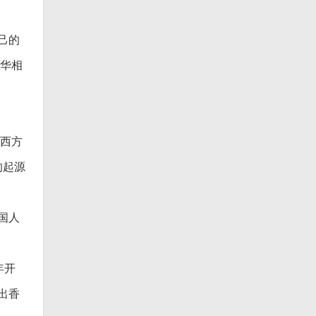
己的
才华相
与西方
的起源
国人
年开
出香