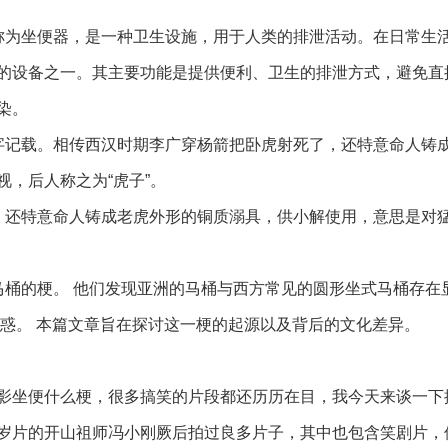
称为坐便器，是一种卫生设施，用于人类的排泄活动。在日常生
的设备之一。其主要功能是提供便利、卫生的排泄方式，避免直
染。
字记载。相传西汉时期李广穿杨箭把卧虎射死了，还特意命人铸
，后人称之为“虎子”。
，还特意命人铸成老虎外形的铜质溺具，供小解使用，意思是对
。
马桶的梗。 他们发现亚洲的马桶与西方常见的圆形坐式马桶存在
困惑。 本篇文章旨在探讨这一梗的起源以及背后的文化差异。
影坐便什么梗，很多搞笑的片段都还历历在目，我今天来谈一下
岁片的开山祖师冯小刚厥后拍过良多片子，其中也包含笑剧片，