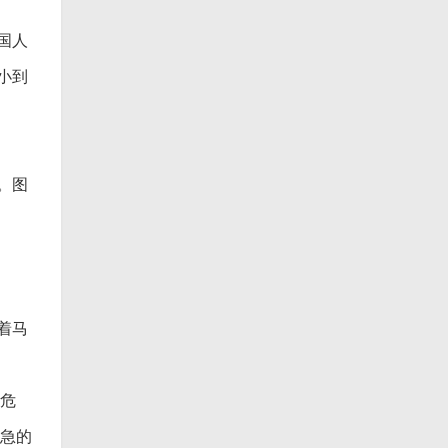
国人
小到
。图
着马
你危
他急的