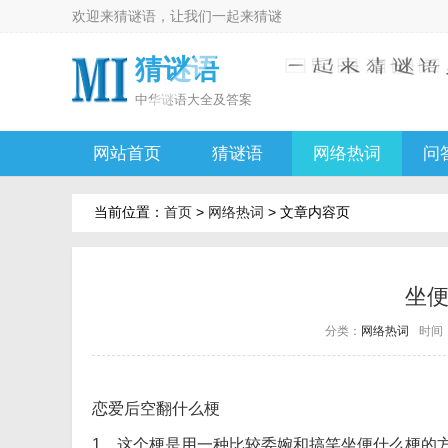
欢迎来
猜谜语
，让我们一起来
猜谜
猜谜语
中华
谜语大全及答案
网站首页
猜谜语
网络热词
问
当前位置：
首页
>
网络热词
> 文章内容页
坐
分类：
网络热词
时间：2
恋爱后空翻什么梗
1、这个梗是用一种比较委婉和搞笑坐便什么梗的