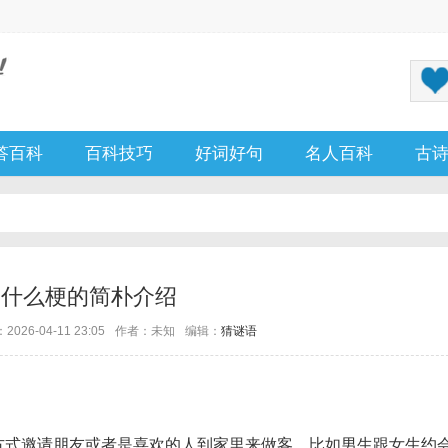
答百科
百科技巧
好词好句
名人百科
古
便什么梗的简朴介绍
026-04-11 23:05
作者：未知
编辑：
猜谜语
方式邀请朋友或者是喜欢的人到家里来做客。比如男生跟女生约