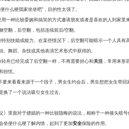
便什么梗我家坐坐吧”，目的性太强了。
是用一种比较委婉和搞笑的方式邀请朋友或者是喜欢的人到家里
侧空翻，后空翻，包括连续前后/空翻。
些特别技能或能力。在某些情况下，后空翻可能暗示一个人具有
动、舞蹈、杂技或其他表演艺术形式中获得的。
像轻舟已经完成了后空翻一样，不再需要担心和
关注
，常用来形
和担忧。
要不要来看看来源于一个段子，男女生约会后，男生想把女生带回
是换了一个说法吸引女生过去。
义》里面对于嫖娼的一种比较隐晦的说法，相称于一种接头暗号
会坐便什么梗了解内情，起到了更加
安全
保险的作用。