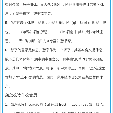
暂时停留，放松身体。在古代文献中，憩经常用来描述短暂的休
息，如憩于树下、憩于凉亭等。
5、“憩”代表：休息，憩息，小憩片刻。憩（qì）动词 休息 憩，息
也。——《尔雅》召伯所憩。——《诗·召南·甘棠》策扶老以流
憩。——晋· 陶渊明《归去来兮辞》憩书斋。
6、憩字的意思是休息。憩字作为一个汉字，其基本含义是休息。
以下是具体解释： 憩字的字面含义：憩字由“息”和“厑”两部分组
成。其中，“息”表示气息、呼吸，引申为停止、休息；“厓”在这里
增加了“静止不动”的意思。因此，憩字整体含义为在某处暂停休
息。
憩怎么读什么意思
1、憩怎么读什么意思 憩读qì 休息 [rest；have a rest]憩，息也。