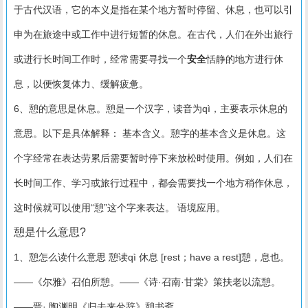
于古代汉语，它的本义是指在某个地方暂时停留、休息，也可以引
申为在旅途中或工作中进行短暂的休息。在古代，人们在外出旅行
或进行长时间工作时，经常需要寻找一个
安全
恬静的地方进行休
息，以便恢复体力、缓解疲惫。
6、憩的意思是休息。憩是一个汉字，读音为qì，主要表示休息的
意思。以下是具体解释： 基本含义。憩字的基本含义是休息。这
个字经常在表达劳累后需要暂时停下来放松时使用。例如，人们在
长时间工作、学习或旅行过程中，都会需要找一个地方稍作休息，
这时候就可以使用“憩”这个字来表达。 语境应用。
憩是什么意思?
1、憩怎么读什么意思 憩读qì 休息 [rest；have a rest]憩，息也。
——《尔雅》召伯所憩。——《诗·召南·甘棠》策扶老以流憩。
——晋· 陶渊明《归去来兮辞》憩书斋。