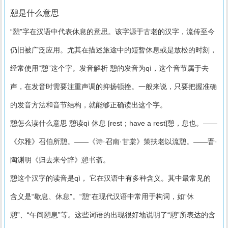
憩是什么意思
“憩”字在汉语中代表休息的意思。该字源于古老的汉字，流传至今
仍旧被广泛应用。尤其在描述旅途中的短暂休息或是放松的时刻，
经常使用“憩”这个字。发音解析 憩的发音为qì，这个音节属于去
声，在发音时需要注重声调的抑扬顿挫。一般来说，只要把握准确
的发音方法和音节结构，就能够正确读出这个字。
憩怎么读什么意思 憩读qì 休息 [rest；have a rest]憩，息也。——
《尔雅》召伯所憩。——《诗·召南·甘棠》策扶老以流憩。——晋·
陶渊明《归去来兮辞》憩书斋。
憩这个汉字的读音是qì， 它在汉语中有多种含义。其中最常见的
含义是“歇息、休息”。“憩”在现代汉语中常用于构词，如“休
憩”、“午间憩息”等。这些词语的出现很好地说明了“憩”所表达的含