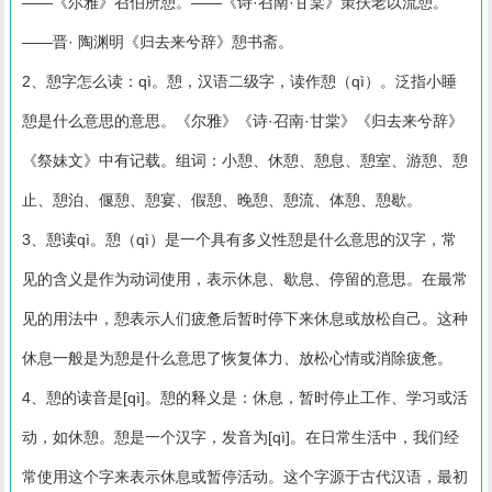
——《尔雅》召伯所憩。——《诗·召南·甘棠》策扶老以流憩。
——晋· 陶渊明《归去来兮辞》憩书斋。
2、憩字怎么读：qì。憩，汉语二级字，读作憩（qì）。泛指小睡
憩是什么意思的意思。《尔雅》《诗·召南·甘棠》《归去来兮辞》
《祭妹文》中有记载。组词：小憩、休憩、憩息、憩室、游憩、憩
止、憩泊、偃憩、憩宴、假憩、晚憩、憩流、体憩、憩歇。
3、憩读qì。憩（qì）是一个具有多义性憩是什么意思的汉字，常
见的含义是作为动词使用，表示休息、歇息、停留的意思。在最常
见的用法中，憩表示人们疲惫后暂时停下来休息或放松自己。这种
休息一般是为憩是什么意思了恢复体力、放松心情或消除疲惫。
4、憩的读音是[qì]。憩的释义是：休息，暂时停止工作、学习或活
动，如休憩。憩是一个汉字，发音为[qì]。在日常生活中，我们经
常使用这个字来表示休息或暂停活动。这个字源于古代汉语，最初