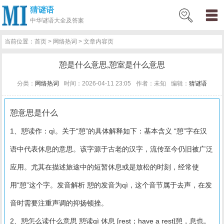
猜谜语
网
猜
网
问
百
好
名
古
中华
谜语大全及答案
站
谜
络
答
科
词
人
诗
当前位置：
首页
>
网络热词
> 文章内容页
首
语
热
百
技
好
百
词
憩是什么意思,憩室是什么意思
页
词
科
巧
句
科
文
分类：
网络热词
时间：2026-04-11 23:05
作者：未知
编辑：
猜谜语
憩意思是什么
1、憩读作：qì。关于“憩”的具体解释如下：基本含义 “憩”字在汉
语中代表休息的意思。该字源于古老的汉字，流传至今仍旧被广泛
应用。尤其在描述旅途中的短暂休息或是放松的时刻，经常使
用“憩”这个字。发音解析 憩的发音为qì，这个音节属于去声，在发
音时需要注重声调的抑扬顿挫。
2、憩怎么读什么意思 憩读qì 休息 [rest；have a rest]憩，息也。