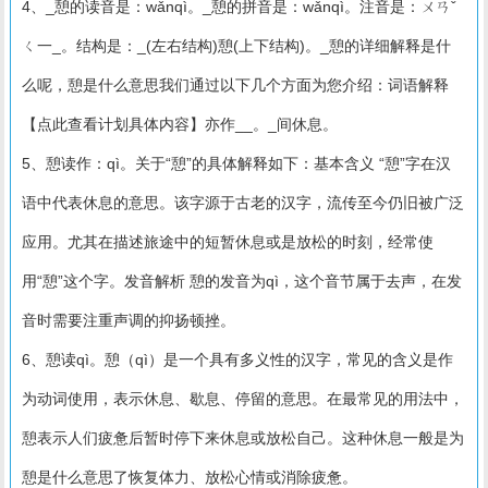
4、_憩的读音是：wǎnqì。_憩的拼音是：wǎnqì。注音是：ㄨㄢˇ
ㄑ一_。结构是：_(左右结构)憩(上下结构)。_憩的详细解释是什
么呢，憩是什么意思我们通过以下几个方面为您介绍：词语解释
【点此查看计划具体内容】亦作__。_间休息。
5、憩读作：qì。关于“憩”的具体解释如下：基本含义 “憩”字在汉
语中代表休息的意思。该字源于古老的汉字，流传至今仍旧被广泛
应用。尤其在描述旅途中的短暂休息或是放松的时刻，经常使
用“憩”这个字。发音解析 憩的发音为qì，这个音节属于去声，在发
音时需要注重声调的抑扬顿挫。
6、憩读qì。憩（qì）是一个具有多义性的汉字，常见的含义是作
为动词使用，表示休息、歇息、停留的意思。在最常见的用法中，
憩表示人们疲惫后暂时停下来休息或放松自己。这种休息一般是为
憩是什么意思了恢复体力、放松心情或消除疲惫。