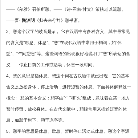
——《尔雅》召伯所憩。——《诗·召南·甘棠》策扶老以流憩。
——晋·
陶渊明
《归去来兮辞》憩书斋。
3、憩这个汉字的读音是qì， 它在汉语中有多种含义。其中最常见
的含义是“歇息、休息”。“憩”在现代汉语中常用于构词，如“休
憩”、“午间憩息”等。这些词语的出现很好地说明了“憩”所表达的含
义——停止目前的工作或活动，休息一段时间。
4、憩的意思是指休息。憩这个词在古汉语中就已出现，它的基本
含义是放松身体，停止活动，进行短暂的休息。下面具体解释这一
概念： 憩的基本含义：憩字由“宀”和“欠”组成，意味着在某一地方
暂时停留，放松身体。在古代文献中，憩经常用来描述短暂的休
息，如憩于树下、憩于凉亭等。
5、憩字的意思是休息、歇息、暂时停止活动或休息。憩这个字源