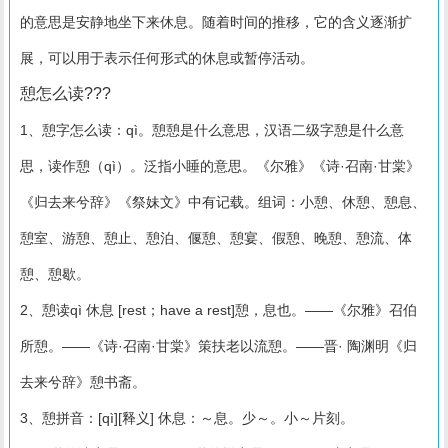
的意思是安静地坐下来休息。随着时间的推移，它的含义逐渐扩
展，可以用于表示任何形式的休息或暂停活动。
憩怎么读???
1、憩字怎么读：qì。憩憩是什么意思，汉语二级字憩是什么意
思，读作憩（qì）。泛指小睡的意思。《尔雅》《诗·召南·甘棠》
《归去来兮辞》《祭妹文》中有记载。组词：小憩、休憩、憩息、
憩室、游憩、憩止、憩泊、偃憩、憩宴、假憩、晚憩、憩流、体
憩、憩歇。
2、憩读qì 休息 [rest；have a rest]憩，息也。——《尔雅》召伯
所憩。——《诗·召南·甘棠》策扶老以流憩。——晋· 陶渊明《归
去来兮辞》憩书斋。
3、憩拼音：[qì][释义] 休息：～息。少～。小～片刻。