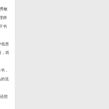
高秀敏
理师
下书
降低患
语，而
本书，
品的流
你还想