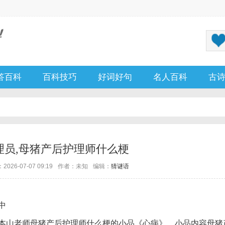
答百科
百科技巧
好词好句
名人百科
古
理员,母猪产后护理师什么梗
026-07-07 09:19
作者：未知
编辑：
猜谜语
中
本山老师母猪产后护理师什么梗的小品《心病》。小品内容母猪