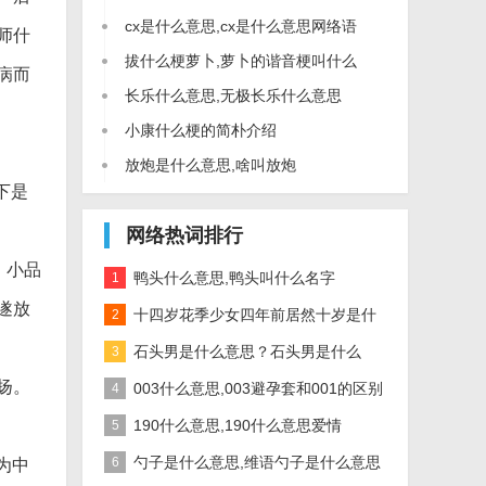
cx是什么意思,cx是什么意思网络语
师什
拔什么梗萝卜,萝卜的谐音梗叫什么
病而
长乐什么意思,无极长乐什么意思
小康什么梗的简朴介绍
放炮是什么意思,啥叫放炮
下是
网络热词排行
。小品
鸭头什么意思,鸭头叫什么名字
1
遂放
十四岁花季少女四年前居然十岁是什
2
么意思？是什么梗？
石头男是什么意思？石头男是什么
3
扬。
梗？
003什么意思,003避孕套和001的区别
4
190什么意思,190什么意思爱情
5
勺子是什么意思,维语勺子是什么意思
6
为中