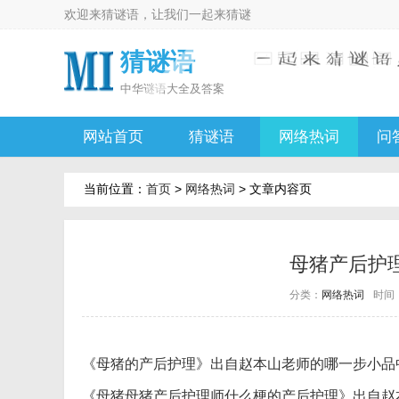
欢迎来
猜谜语
，让我们一起来
猜谜
猜谜语
中华
谜语大全及答案
网站首页
猜谜语
网络热词
问
当前位置：
首页
>
网络热词
> 文章内容页
母猪产后护
分类：
网络热词
时间：2
《母猪的产后护理》出自赵本山老师的哪一步小品
《母猪母猪产后护理师什么梗的产后护理》出自赵