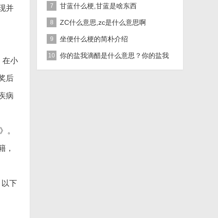
甘蓝什么梗,甘蓝是啥东西
7
现并
ZC什么意思,zc是什么意思啊
8
坐便什么梗的简朴介绍
9
你的盐我滴醋是什么意思？你的盐我
10
：在小
滴醋是什么梗？
奖后
疾病
病》。
籍，
。以下