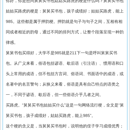
你好，你是想问舅舅买书包姑姑买路虎的梗是什么吗？舅舅买书包
姑姑买路虎的梗是：舅舅买书包，孩子成绩好；姑姑买路虎，能上
985。这些都是属于押韵梗。押韵就是句子与句子之间，互相有相
同或者相近的韵母，通过不同的排列方式，让整个段落呈现一种韵
律感。
舅舅书包买得好，大学不是985就是211下一句是呼叫舅舅买书
包。从广义来看，俗语包括谚语、歇后语（引注语）、惯用语和口
头上常用的成语，但不包括方言词、俗语词、书面语中的成语，或
名著中的名言警句；从狭义来看，俗语是具有自己特点的语类之
一，不同于谚语、歇后语，但一些俗语介乎几者之间。
买路虎。“舅舅买书包姑姑买什么”这是一句网络流行梗，全文是“舅
舅买书包，孩子成绩好，姑姑买路虎，能上985”。
这个梗的含义是，当舅舅买书包时，说明他的侄子学习成绩优秀；