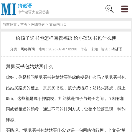
猜谜语
网
猜
网
问
百
好
名
古
历
星
中华
谜语大全及答案
站
谜
络
答
科
词
人
诗
史
座
当前位置：
首页
>
网络热词
> 文章内容页
首
语
热
百
技
好
百
词
知
运
给孩子送书包怎样写祝福语,给小孩送书包什么梗
页
词
科
巧
句
科
文
识
势
分类：
网络热词
时间：2026-07-07 09:00
作者：未知
编辑：
猜谜语
舅舅买书包姑姑买什么
你好，你是想问舅舅买书包姑姑买路虎的梗是什么吗？舅舅买书包
姑姑买路虎的梗是：舅舅买书包，孩子成绩好；姑姑买路虎，能上
985。这些都是属于押韵梗。押韵就是句子与句子之间，互相有相
同或者相近的韵母，通过不同的排列方式，让整个段落呈现一种韵
律感。
买路虎。“舅舅买书包姑姑买什么”这是一句网络流行梗，全文是“舅