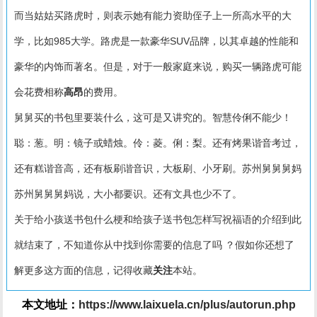
而当姑姑买路虎时，则表示她有能力资助侄子上一所高水平的大
学，比如985大学。路虎是一款豪华SUV品牌，以其卓越的性能和
豪华的内饰而著名。但是，对于一般家庭来说，购买一辆路虎可能
会花费相称
高昂
的费用。
舅舅买的书包里要装什么，这可是又讲究的。智慧伶俐不能少！
聪：葱。明：镜子或蜡烛。伶：菱。俐：梨。还有烤果谐音考过，
还有糕谐音高，还有板刷谐音识，大板刷、小牙刷。苏州舅舅舅妈
苏州舅舅舅妈说，大小都要识。还有文具也少不了。
关于给小孩送书包什么梗和给孩子送书包怎样写祝福语的介绍到此
就结束了，不知道你从中找到你需要的信息了吗 ？假如你还想了
解更多这方面的信息，记得收藏
关注
本站。
本文地址：
https://www.laixuela.cn/plus/autorun.php