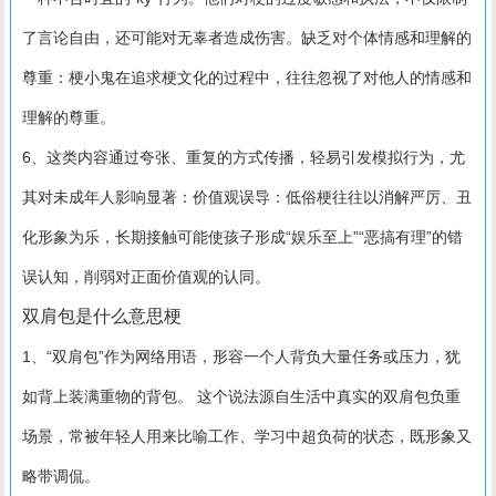
了言论自由，还可能对无辜者造成伤害。缺乏对个体情感和理解的
尊重：梗小鬼在追求梗文化的过程中，往往忽视了对他人的情感和
理解的尊重。
6、这类内容通过夸张、重复的方式传播，轻易引发模拟行为，尤
其对未成年人影响显著：价值观误导：低俗梗往往以消解严厉、丑
化形象为乐，长期接触可能使孩子形成“娱乐至上”“恶搞有理”的错
误认知，削弱对正面价值观的认同。
双肩包是什么意思梗
1、“双肩包”作为网络用语，形容一个人背负大量任务或压力，犹
如背上装满重物的背包。 这个说法源自生活中真实的双肩包负重
场景，常被年轻人用来比喻工作、学习中超负荷的状态，既形象又
略带调侃。