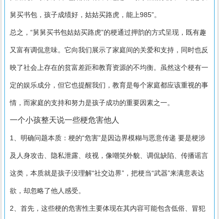
舅买书包，孩子成绩好，姑姑买路虎，能上985”。
总之，“舅舅买书包姑姑买路虎”的梗通过押韵的方式呈现，既有趣
又富有调侃意味。它向我们展示了家庭间的关爱和支持，同时也反
映了社会上存在的贫富差距和教育资源的不均衡。虽然这个梗有一
定的娱乐成分，但它也提醒我们，教育是每个家庭都应该重视的事
情，而家庭的支持和努力是孩子成功的重要因素之一。
一个小孩整天说一些梗危害他人
1、明确问题本质：梗的“危害”是因边界模糊与恶意传递 要是梗涉
及人身攻击、隐私泄露、歧视，像嘲笑外貌、调侃缺陷、传播谣言
这类，本质就是孩子没理解“社交边界”，把梗当“武器”来满意表达
欲，却忽略了他人感受。
2、首先，这些梗的危害性主要体现在其内容可能包含低俗、冒犯