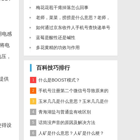
什么梗？
梅花花苞干瘪掉落怎么回事
老师，菜菜，捞捞是什么意思？老师，
菜菜，捞捞是什么梗？
如何通过京东收件人手机号查快递单号
用电感
蓝莓是酸性还是碱性
件将电
多花黄精的功效与作用
电压，
百科技巧排行
提供
什么是BOOST模式？
1
手机号注册第二个微信号导致原来的
2
微信登不进怎么办
玉米几几是什么意思？玉米几几是什
3
么梗？
青海湖盐与普通盐有啥区别
4
话筒没声音的原因及解决方法
5
使得设
人矿是什么意思？人矿是什么梗？
6