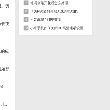
地涌金莲开花后怎么处理
7
用。例
华为P50如何开启无线充电功能
8
抖音群聊在哪里查看
9
负载变
小米手机如何关闭HD高清通话设置
10
见的应
例如智
保
，以