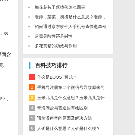
什么梗？
梅花花苞干瘪掉落怎么回事
老师，菜菜，捞捞是什么意思？老师，
菜菜，捞捞是什么梗？
如何通过京东收件人手机号查快递单号
，表
蓝莓是酸性还是碱性
多花黄精的功效与作用
里面含
百科技巧排行
死
什么是BOOST模式？
1
手机号注册第二个微信号导致原来的
2
微信登不进怎么办
玉米几几是什么意思？玉米几几是什
3
一些，
么梗？
青海湖盐与普通盐有啥区别
4
话筒没声音的原因及解决方法
5
人矿是什么意思？人矿是什么梗？
6