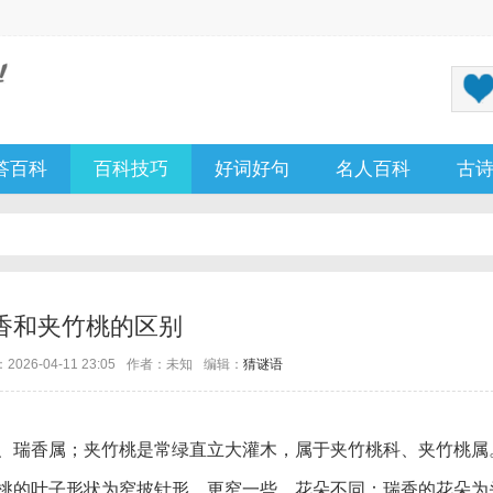
答百科
百科技巧
好词好句
名人百科
古
香和夹竹桃的区别
026-04-11 23:05
作者：未知
编辑：
猜谜语
、瑞香属；夹竹桃是常绿直立大灌木，属于夹竹桃科、夹竹桃属
桃的叶子形状为窄披针形，更窄一些。花朵不同：瑞香的花朵为