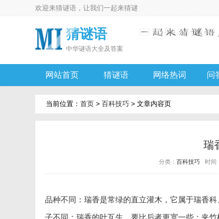
欢迎来
猜谜语
，让我们一起来
猜谜
猜谜语
中华
谜语大全及答案
网站首页
猜谜语
网络热词
问
当前位置：
首页
>
百科技巧
> 文章内容页
瑞
分类：
百科技巧
时间：2
品种不同：瑞香是常绿的直立灌木，它属于瑞香科
子不同：瑞香的叶互生，要比后者更宽一些；夹竹