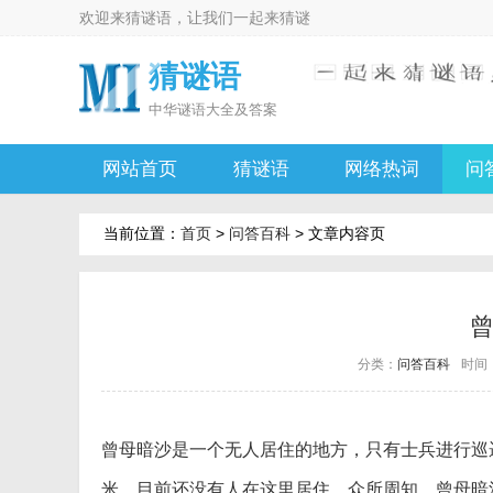
欢迎来
猜谜语
，让我们一起来
猜谜
猜谜语
中华
谜语大全及答案
网站首页
猜谜语
网络热词
问
当前位置：
首页
>
问答百科
> 文章内容页
分类：
问答百科
时间：2
曾母暗沙是一个无人居住的地方，只有士兵进行巡
米，目前还没有人在这里居住。众所周知，曾母暗