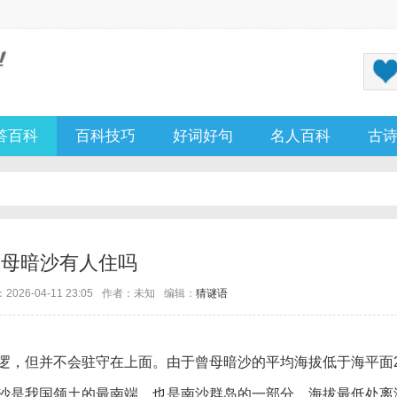
答百科
百科技巧
好词好句
名人百科
古
曾母暗沙有人住吗
026-04-11 23:05
作者：未知
编辑：
猜谜语
逻，但并不会驻守在上面。由于曾母暗沙的平均海拔低于海平面2
沙是我国领土的最南端，也是南沙群岛的一部分，海拔最低处离