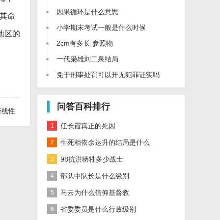
因果循环是什么意思
将其命
小学期末考试一般是什么时候
地区的
2cm有多长 参照物
一代枭雄刘二泉结局
免于刑事处罚可以开无犯罪证实吗
问答百科排行
否线性
任长霞真正的死因
1
生死相依余达升的结局是什么
2
98抗洪牺牲多少战士
3
部队中队长是什么级别
4
马云为什么信仰基督教
5
省委委员是什么行政级别
6