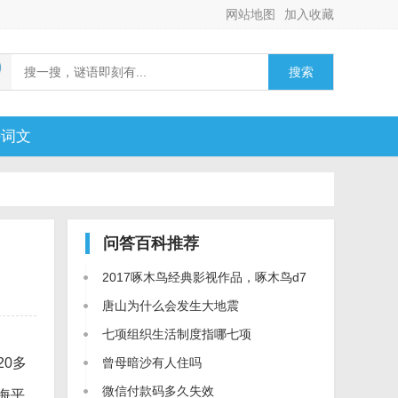
网站地图
加入收藏
搜索
诗词文
问答百科
推荐
2017啄木鸟经典影视作品，啄木鸟d7
唐山为什么会发生大地震
七项组织生活制度指哪七项
0多
曾母暗沙有人住吗
微信付款码多久失效
海平