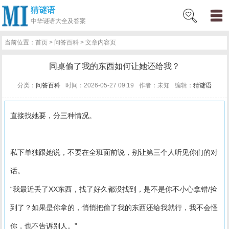
猜谜语
网
猜
网
问
百
好
名
古
历
星
中华
谜语大全及答案
站
谜
络
答
科
词
人
诗
史
座
当前位置：
首页
>
问答百科
> 文章内容页
首
语
热
百
技
好
百
词
知
运
同桌偷了我的东西如何让她还给我？
页
词
科
巧
句
科
文
识
势
分类：
问答百科
时间：2026-05-27 09:19
作者：未知
编辑：
猜谜语
直接找她要，分三种情况。
私下单独跟她说，不要在全班面前说，别让第三个人听见你们的对
话。
“我最近丢了XX东西，找了好久都没找到，是不是你不小心拿错/捡
到了？如果是你拿的，悄悄把偷了我的东西还给我就行，我不会怪
你，也不告诉别人。”