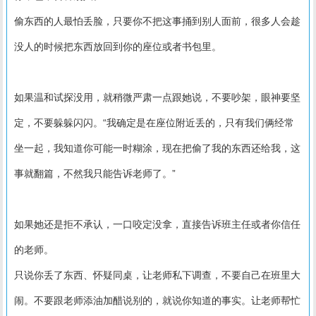
偷东西的人最怕丢脸，只要你不把这事捅到别人面前，很多人会趁
没人的时候把东西放回到你的座位或者书包里。
如果温和试探没用，就稍微严肃一点跟她说，不要吵架，眼神要坚
定，不要躲躲闪闪。“我确定是在座位附近丢的，只有我们俩经常
坐一起，我知道你可能一时糊涂，现在把偷了我的东西还给我，这
事就翻篇，不然我只能告诉老师了。”
如果她还是拒不承认，一口咬定没拿，直接告诉班主任或者你信任
的老师。
只说你丢了东西、怀疑同桌，让老师私下调查，不要自己在班里大
闹。不要跟老师添油加醋说别的，就说你知道的事实。让老师帮忙