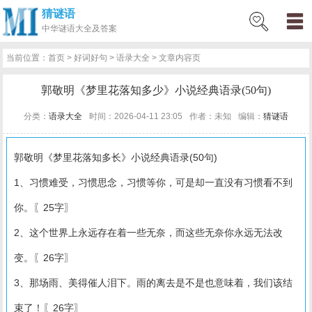
猜谜语
网
猜
网
问
百
好
名
古
中华
谜语大全及答案
站
谜
络
答
科
词
人
诗
当前位置：
首页
>
好词好句
>
语录大全
> 文章内容页
首
语
热
百
技
好
百
词
郭敬明《梦里花落知多少》小说经典语录(50句)
页
词
科
巧
句
科
文
分类：
语录大全
时间：2026-04-11 23:05
作者：未知
编辑：
猜谜语
郭敬明《梦里花落知多长》小说经典语录(50句)
1、习惯难受，习惯思念，习惯等你，可是却一直没有习惯看不到
你。〖25字〗
2、这个世界上永远存在着一些无奈，而这些无奈你永远无法改
变。〖26字〗
3、那场雨、美得催人泪下。雨的离去是不是也意味着，我们该结
束了！〖26字〗