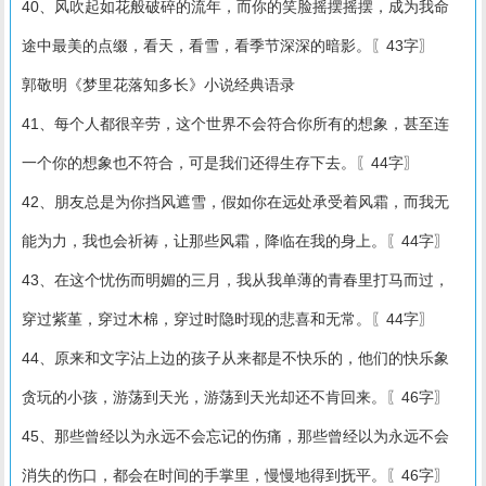
40、风吹起如花般破碎的流年，而你的笑脸摇摆摇摆，成为我命
途中最美的点缀，看天，看雪，看季节深深的暗影。〖43字〗
郭敬明《梦里花落知多长》小说经典语录
41、每个人都很辛劳，这个世界不会符合你所有的想象，甚至连
一个你的想象也不符合，可是我们还得生存下去。〖44字〗
42、朋友总是为你挡风遮雪，假如你在远处承受着风霜，而我无
能为力，我也会祈祷，让那些风霜，降临在我的身上。〖44字〗
43、在这个忧伤而明媚的三月，我从我单薄的青春里打马而过，
穿过紫堇，穿过木棉，穿过时隐时现的悲喜和无常。〖44字〗
44、原来和文字沾上边的孩子从来都是不快乐的，他们的快乐象
贪玩的小孩，游荡到天光，游荡到天光却还不肯回来。〖46字〗
45、那些曾经以为永远不会忘记的伤痛，那些曾经以为永远不会
消失的伤口，都会在时间的手掌里，慢慢地得到抚平。〖46字〗