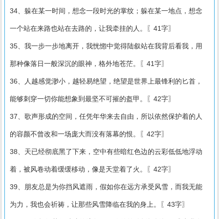
34、躲在某一时间，想念一段时光的掌纹；躲在某一地点，想念
一个站在来路也站在去路的，让我牵挂的人。〖41字〗
35、我一步一步地离开，我恍惚中觉得陆叙站在我背后看我，用
那种像落日一般深沉的眼神，格外地苍茫。〖41字〗
36、人越感觉渺小，越轻易绝望，绝望是世界上最锋利的匕首，
能够刺穿一切你能想象到最坚不可摧的盔甲。〖42字〗
37、歌声形成的空间，任凭年华来去自由，所以依然保护着的人
的容颜不曾改和一场庞大而没有落幕的恨。〖42字〗
38、天已经彻底黑了下来，空中有些暗红色边的云彩低低地浮动
着，被风卷动着缓缓移动，像是天堂着了火。〖42字〗
39、朋友总是为你挡风遮雨，假如你在远方承受风雪，而我无能
为力，我也会祈祷，让那些风雪降临在我的身上。〖43字〗