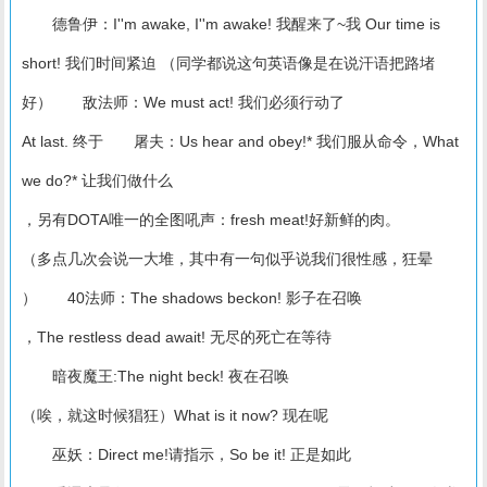
德鲁伊：I''m awake, I''m awake! 我醒来了~我 Our time is
short! 我们时间紧迫 （同学都说这句英语像是在说汗语把路堵
好） 敌法师：We must act! 我们必须行动了
At last. 终于 屠夫：Us hear and obey!* 我们服从命令，What
we do?* 让我们做什么
，另有DOTA唯一的全图吼声：fresh meat!好新鲜的肉。
（多点几次会说一大堆，其中有一句似乎说我们很性感，狂晕
） 40法师：The shadows beckon! 影子在召唤
，The restless dead await! 无尽的死亡在等待
暗夜魔王:The night beck! 夜在召唤
（唉，就这时候猖狂）What is it now? 现在呢
巫妖：Direct me!请指示，So be it! 正是如此