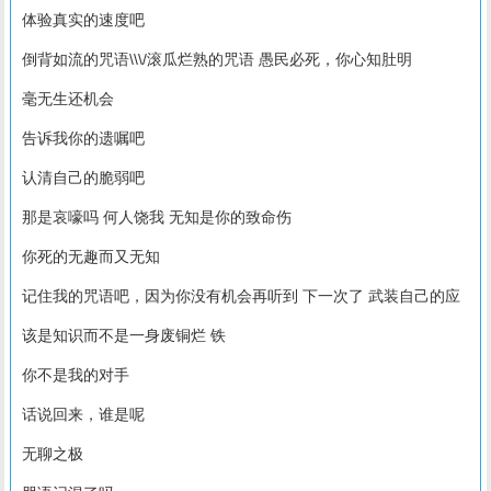
体验真实的速度吧
倒背如流的咒语\\\/滚瓜烂熟的咒语 愚民必死，你心知肚明
毫无生还机会
告诉我你的遗嘱吧
认清自己的脆弱吧
那是哀嚎吗 何人饶我 无知是你的致命伤
你死的无趣而又无知
记住我的咒语吧，因为你没有机会再听到 下一次了 武装自己的应
该是知识而不是一身废铜烂 铁
你不是我的对手
话说回来，谁是呢
无聊之极