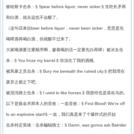
被哈斯卡击杀：§ Spear before liquor, never sicker.§ 先吃长矛再
和白酒，就永远也不会醒了。
（这句话来自beer before liquor，never been sicker，意思是先
喝啤酒再喝白酒，你就醒不过来了。
大家喝酒要注重顺序啊，掺着喝的话一定要先白再啤）被冰女击
杀：§ You froze my barrel.§ 你冻住了我的酒桶。
被风暴之灵击杀：§ Bury me beneath the ruined city.§ 把我埋在
废弃之都之下吧。
被混沌骑士击杀：§ I used to like horses.§ 我曾经也是喜欢马的。
以下是炼金术师本人的音效：一血音效：§ First Blood! We're off
to an explosive start!§ 一血，我们真是来了个爆炸式的开始
击杀特定英雄：击杀蝙蝠骑士：§ Damn, was gonna ask Batrider