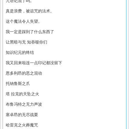
咒语记混了吗。
真是浪费，被诅咒的法术。
这个魔法令人失望。
我一定是踩到了什么东西了
让黑暗与无 知吞噬你们
知识纪元的终结
我又回来啦连一点印记都没留下
恩多利昂的恶之混动
托纳鲁斯之爪
塔 拉克的天坠之火
布鲁冯特之无力声波
塞卓昂的无尽战栗
哈雷克之火葬魔咒