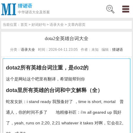
猜谜语
网
猜
网
问
百
好
名
古
中华
谜语大全及答案
站
谜
络
答
科
词
人
诗
当前位置：
首页
>
好词好句
>
语录大全
> 文章内容页
首
语
热
百
技
好
百
词
dota2全英雄台词大全
页
词
科
巧
句
科
文
分类：
语录大全
时间：2026-04-11 23:05
作者：未知
编辑：
猜谜语
dota2所有英雄台词注重，是do2的
这个是网站这个吧里有翻译，希望能帮到你
dota里所有英雄的台词和中文解释（全）
蛇发女妖：i stand ready 我预备好了 ，time is short, mortal 普
通人，你的时间不多了 地精修补匠：i'm all geared up 我好
了，yeah, runs on 2;20, 2;21 whatever it takes 对啊，它会在2。