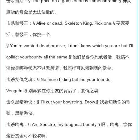
击杀宙斯：§ The price on a god's head is immeasurable.§ 神灵
脑袋的赏金是无法估量的。
击杀骷髅王：§ Alive or dead, Skeleton King. Pick one.§ 要死要
活，骷髅王，你挑一个。
§ You're wanted dead or alive, I don't know which you are but I'll
collect yourbounty all the same.§ 他们是要你死或者活，我搞不
清你是哪种状态不过无所谓，我照样可以领到我的赏金。
击杀复仇之魂：§ No more hiding behind your friends,
Vengeful.§ 别再躲在你朋友的背后了，复仇之魂
击杀黑暗游侠：§ I'll cut your bowstring, Drow.§ 我要切断你的弓
弦，黑暗游侠。
击杀幽鬼：§ Ah, Spectre, my toughest bounty.§ 啊，幽鬼，拿你
这份赏金可不轻易啊。