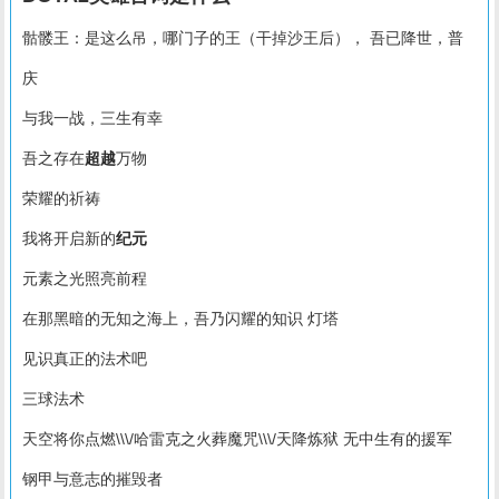
骷髅王：是这么吊，哪门子的王（干掉沙王后）， 吾已降世，普
庆
与我一战，三生有幸
吾之存在
超越
万物
荣耀的祈祷
我将开启新的
纪元
元素之光照亮前程
在那黑暗的无知之海上，吾乃闪耀的知识 灯塔
见识真正的法术吧
三球法术
天空将你点燃\\\/哈雷克之火葬魔咒\\\/天降炼狱 无中生有的援军
钢甲与意志的摧毁者