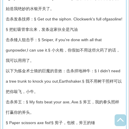
始造我绝妙的水银开关了。
击杀发条技师：§ Get out the siphon. Clockwerk's full ofgasoline!
§ 把虹吸管拿出来，发条这家伙全是汽油
击杀矮人狙击手：§ Sniper, if you're done with all that
gunpowder,I can use it.§ 小火枪，你假如不用这些火药了的话，
我可以用用了。
以下为炼金术士骑的巨魔的音效：击杀捍地神牛：§ I didn't need
a tree trunk to knock you out,Earthshaker.§ 我不用树干照样可以
把你敲飞，小牛。
击杀斧王：§ My fists beat your axe, Axe.§ 斧王，我的拳头照样
打赢你的斧头。
§ Paper scissors axe fist!§ 剪子，包袱，斧王的锤