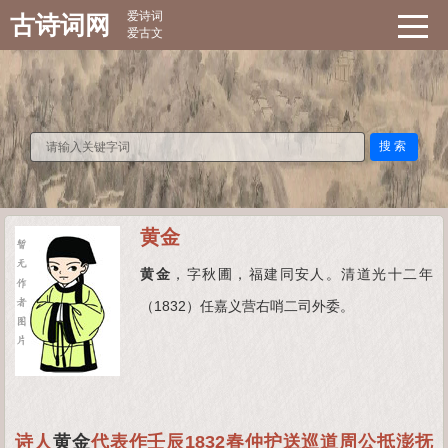
爱诗词
古诗词网
爱古文
搜索
黄金
黄金
，字秋圃，福建同安人。清道光十二年
（1832）任嘉义营右哨二司外委。
诗人
黄金
代表作壬辰1832春仲护送巡道周公抵澎抚