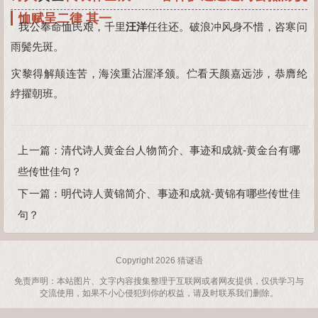
恤赋呈二律 其一
我公奉命恤民艰，千里
汪洋
任往还。破浪冲风身不惜，咨寒问
雨鬓先斑。
灾黎得解颠连苦，海涘重沾渥泽颁。伫看天颜嘉远涉，恭膺纶
綍擢朝班。
上一篇：
清代诗人黄金台人物简介、事迹和成就-黄金台有哪
些传世佳句？
下一篇：
明代诗人黄锦简介、事迹和成就-黄锦有哪些传世佳
句？
Copyright 2026
猜谜语
免责声明：本站图片、文字内容搜集整理于互联网或者网友提供，仅供学习与
交流使用，如果不小心侵犯到你的权益，请及时联系我们删除。