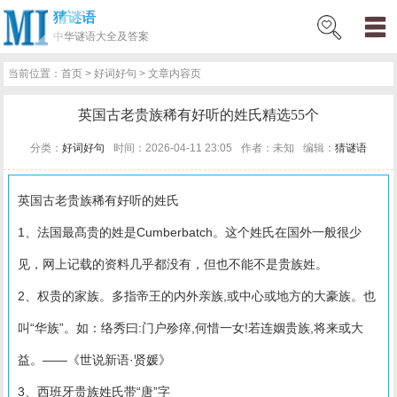
猜谜语
网
猜
网
问
百
好
名
古
中华
谜语大全及答案
站
谜
络
答
科
词
人
诗
当前位置：
首页
>
好词好句
> 文章内容页
首
语
热
百
技
好
百
词
英国古老贵族稀有好听的姓氏精选55个
页
词
科
巧
句
科
文
分类：
好词好句
时间：2026-04-11 23:05
作者：未知
编辑：
猜谜语
英国古老贵族稀有好听的姓氏
1、法国最髙贵的姓是Cumberbatch。这个姓氏在国外一般很少
见，网上记载的资料几乎都没有，但也不能不是贵族姓。
2、权贵的家族。多指帝王的内外亲族,或中心或地方的大豪族。也
叫“华族”。如：络秀曰:门户殄瘁,何惜一女!若连姻贵族,将来或大
益。——《世说新语·贤媛》
3、西班牙贵族姓氏带“唐”字