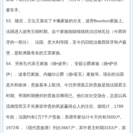
赛车手。
53、随后，王位又落在了卡佩家族的分支，波旁Bourbon家族上。
法国进入波旁王朝时期。这个家族陆陆续续统治过纳瓦拉（今西班
牙的一部分）、法国、意大利等国，至今仍旧统治着西班牙和卢森
堡，是欧洲最有名的王室家族。
54、另有孔代亲王家族（德•波旁）、安茹公爵家族（德•萨伏
伊）、波拿巴家族、内穆尔公爵（德•富瓦）家族等。现在的法国
是共和政体，贵族基本上取消。今日所谓真正的贵族是指法国君主
时期、帝国时期册封的贵族后裔而已。他们在社交场合，总是以风
流倜傥而又不失雍容华贵的风姿赢得众人的注目。据统计，1789
年前，法国约有1万7千户贵族；系谱学家估计今天尚有3500户。
1972年，《现代贵族谱》列出3667户，其中君主时期3153户，第