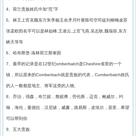
4、荷兰贵族姓氏中加“范”字
5、林王上官吴魏东方朱李杨玉余矛月叶黄陈司空司徒刘柳梅桌苏
张孟欧阳名字可以是林如峰,王凌云,上官飞燕,吴志耿,魏瑞容,东方
峡天等等
6、哈布斯堡-洛林荷兰斯泰因
7、最早的记录是在12世纪omberbatch是Cheshire省里的一个
镇，所以原来的Comberbach就是贵族的代表，Cumberbatch姓氏
的人一般都是地主、将军这类的人物。
8、乔治，强森，布兰妮，詹妮弗，劳伦斯，迈克，鲍威尔，约
翰，海伦，曼德拉，汉尼拔，威廉，路易斯，皮埃尔，居里…希望
可以帮到你
9、五大贵族: