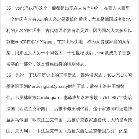
35、von(冯或范)这个一般都是出现在人名当中的，在西方人眼里
一个姓氏有带有von的人必定是贵族的后代，尤其是德国或者奥地
利的人名的姓氏中。古代德语名族有名无姓，因为同名人太多所以
就把von加在名字的后面，在加上出生地，称为某贵族家庭的某某
某，用来区别人另一个同名人。十七世纪以后，von就成为了贵族
名字的一部分，这是贵族出身的特别标志。
36、先说一下法国历史上的王室贵族。墨洛温家族，481-751法国
墨洛温王朝MerovingianDynasty时的王族，后被卡洛林王朝替
代。卡罗林家族Carolingian，也译成加洛林家族，751-987年统治
法国（西法兰克帝国），后被卡佩王朝代替。这个家族同时还是神
圣罗马帝国（即东法兰克帝国，后被萨克森家族替代，大约是今德
国、意大利）、中法兰克帝国（后被东西法兰克帝国瓜分）的皇