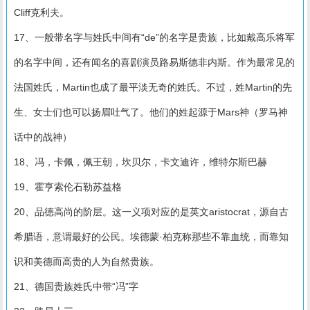
Cliff克利夫。
17、一般带名字与姓氏中间有“de”的名字是贵族，比如戴高乐将军
的名字中间，还有闻名的喜剧演员路易斯德非内斯。作为最常见的
法国姓氏，Martin也成了最平淡无奇的姓氏。不过，姓Martin的先
生、女士们也可以扬眉吐气了。他们的姓起源于Mars神（罗马神
话中的战神）
18、冯，卡佩，佩王朝，坎贝尔，卡文迪许，维特尔斯巴赫
19、霍亨索伦石勒苏益格
20、品德高尚的阶层。这一义项对应的是英文aristocrat，源自古
希腊语，意谓最好的公民。埃德蒙·柏克称那些不靠血统，而靠知
识和美德而高贵的人为自然贵族。
21、德国贵族姓氏中带“冯”字