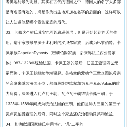
者奥地利最为明显。其实在古代的德国之中，德国人的名字大多都
是有名没有姓的，冯是作为出生地来加在名字的后面的，这样可以
让人知道他是哪个贵族家庭的后代。
33、卡佩这个姓氏其实也可以说是绰号，但是开始起到姓氏的作
用。这个家族最早源于比利时的罗贝尔家族，后成为巴黎伯爵。卡
佩家族CapetianDynasty（巴黎伯爵家族，后来称法兰西公爵家
族）987-1328年统治法国。卡佩王朝的最后一任国王查理四世无
嗣而终，卡佩王朝继续争端骤起。英格兰的爱德华三世企图以母亲
的亲缘来继续法国王位，然而最终继续权却为瓦卢瓦deValois的腓
力所得，法国进入瓦卢瓦王朝。瓦卢瓦王朝继续卡佩王朝，于
1328年-1589年间成为统治法国的王朝。他们是腓力三世的第三子
瓦卢瓦伯爵查理的后裔。同时这个家族还统治着勃艮第和波兰。
34、其他欧洲国家姓氏中用“特”、“凡”二字的