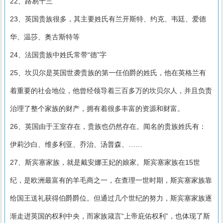
22、路易十三
23、英国贵族很多，其主要姓氏有兰开斯特、约克、韦廷、爱德
华、温莎、奥古斯特等
24、法国贵族中姓氏常带“德”字
25、坎贝尔是英国世袭贵族的第一任伯爵的姓氏，他在英格兰有
着重要的社会地位，他曾经领导着三百多万的坎贝尔人，并且负责
治理了整个家族的财产，拥有着很多丰富的资源和财富。
26、英国由于王室存在，贵族也仍然存在。闻名的贵族姓氏有：
伊莉沙白、维多利亚、乔治、汤普森、……
27、斯宾塞家族，就是戴安娜王妃的娘家。斯宾塞家族在15世
纪，是欧洲最富有的羊毛商之一，在查理一世时期，斯宾塞家族靠
给国王送礼获得伯爵爵位。但通过几个世纪的努力，斯宾塞家族逐
渐走进英国的权利中央，而家族箴言“上帝庇佑权利”，也体现了斯