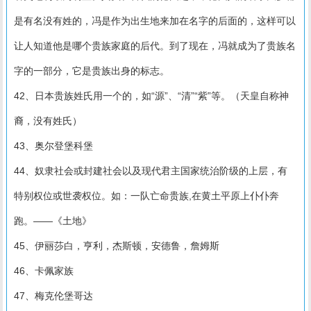
是有名没有姓的，冯是作为出生地来加在名字的后面的，这样可以
让人知道他是哪个贵族家庭的后代。到了现在，冯就成为了贵族名
字的一部分，它是贵族出身的标志。
42、日本贵族姓氏用一个的，如“源”、“清”“紫”等。（天皇自称神
裔，没有姓氏）
43、奥尔登堡科堡
44、奴隶社会或封建社会以及现代君主国家统治阶级的上层，有
特别权位或世袭权位。如：一队亡命贵族,在黄土平原上仆仆奔
跑。——《土地》
45、伊丽莎白，亨利，杰斯顿，安德鲁，詹姆斯
46、卡佩家族
47、梅克伦堡哥达