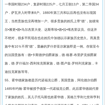
一帝国时期234户，复辟时期225户，七月王朝13户，第二帝国34
户．萨瓦并入时带来8户。1880年第三共和以后再也没有出现国
王，当然贵族也没再增加一户。很多贵族的姓氏上带“德”，如彼埃
尔•雅更•德•马尔杰里大使、达斯蒂埃•德•拉•维杰里议员。但这并
不绝对，很多平民现在也在姓氏中加德以示家族历史悠久。而真贵
族中有10％不用“德”，显赫的罗什舒亚尔家族即是一例。存留至今
的法国贵族有：德•卡斯德伊伯爵家族，德·格赛-布里萨克侯爵家
族，德·罗什福尔-西利埃克斯家族，德·图卢兹-罗特列克家族，卡
迪拉克家族等等。
55、霍华德家族都是历代诺福克公爵，英国贵族，阿伦德尔伯爵
1485年约翰·霍华被授予德第一代诺福克公爵。此后霍华德就代替
了家族的姓氏，其儿子托马斯也姓霍华德，英格兰亨利七世和亨利