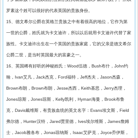
罗素这个姓可以很好的代表英国的贵族身份。
15、德文希尔公爵在英格兰贵族之中有着很高的地位，它作为第
一世的公爵，姓氏就为卡文迪许，所以以后就用卡文迪许代替了家
族性。卡文迪许出生在一个英国的贵族家庭，它的父亲是德文希尔
公爵二世，是当时英国最大的富豪之一。
16、英国稀有好听的神秘姓氏：Wood伍德，Bush布什，John约
翰，Ivan艾凡，Jack杰克，Ford福特，Jeff杰夫，Jason杰森，
Brown布朗，Brown布朗，Jesse杰西，Keith基思，Jerry杰理，
Jones琼斯，Jones琼斯，Kelly凯利，Hyman海曼，Brook布鲁
克，Davis戴维斯，有贵族血统的英文名字：Evans埃文斯，Field
弗尔德，Hunter汉特，Jared贾里德，Ives埃尔维斯，James詹姆
士，Jacob雅各布，Jonas琼纳斯，Isaac艾萨克，Joyce乔伊斯，