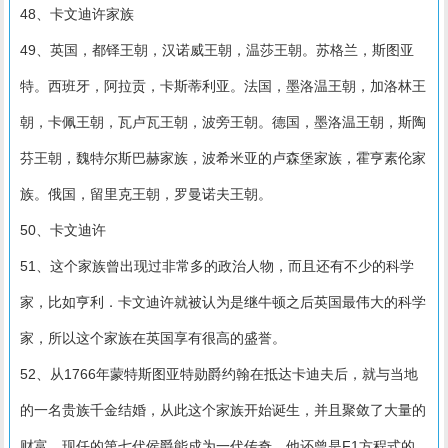
48、卡文迪许家族
49、英国，都铎王朝，汉诺威王朝，温莎王朝。苏格兰，斯图亚
特。西班牙，阿拉贡，卡斯蒂利亚。法国，墨洛温王朝，加洛林王
朝，卡佩王朝，瓦卢瓦王朝，波旁王朝。德国，墨洛温王朝，斯陶
芬王朝，魏特尔斯巴赫家族，波希米亚的卢森堡家族，霍亨素伦家
族。俄国，留里克王朝，罗曼诺夫王朝。
50、卡文迪许
51、这个家族曾出现过非常多的政治人物，而且还有不少的科学
家，比如亨利．卡文迪许就被认为是继牛顿之后英国最伟大的科学
家，所以这个家族在英国享有很高的盛誉。
52、从1766年蒙特斯图亚特勋爵约翰在抵达卡迪夫后，就与当地
的一名贵族千金结婚，从此这个家族开始诞生，并且聚敛了大量的
财富，现任的第七代侯爵能成为一代传奇，他还曾是F1方程式的