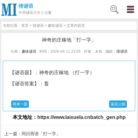
猜谜语
网
猜
网
问
百
好
名
古
中华
谜语大全及答案
站
谜
络
答
科
词
人
诗
当前位置：
首页
>
猜谜语
>
趣味谜语
> 文章内容页
首
语
热
百
技
好
百
词
神奇的庄稼地「打一字」
页
词
科
巧
句
科
文
分类：
趣味谜语
时间：2026-04-11 23:05
作者：未知
编辑：
猜谜语
【谜语题】：神奇的庄稼地 （打一字）
【谜语答案】：畜
再来一题
返回上级
本文地址：
https://www.laixuela.cnbatch_gen.php
上一篇：
同日而语「打一字」