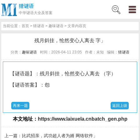
猜谜语
网
猜
网
问
百
好
名
古
中华
谜语大全及答案
站
谜
络
答
科
词
人
诗
当前位置：
首页
>
猜谜语
>
趣味谜语
> 文章内容页
首
语
热
百
技
好
百
词
残月斜挂，怆然变心人离去 字」
页
词
科
巧
句
科
文
分类：
趣味谜语
时间：2026-04-11 23:05
作者：未知
编辑：
猜谜语
【谜语题】：残月斜挂，怆然变心人离去 （字）
【谜语答案】：怨
再来一题
返回上级
本文地址：
https://www.laixuela.cnbatch_gen.php
上一篇：
比武招亲，武功超人者为婿 网络软件」