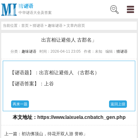
猜谜语
网
猜
网
问
百
好
名
古
中华
谜语大全及答案
站
谜
络
答
科
词
人
诗
当前位置：
首页
>
猜谜语
>
趣味谜语
> 文章内容页
首
语
热
百
技
好
百
词
出言相让避俗人 古郡名」
页
词
科
巧
句
科
文
分类：
趣味谜语
时间：2026-04-11 23:05
作者：未知
编辑：
猜谜语
【谜语题】：出言相让避俗人 （古郡名）
【谜语答案】：上谷
再来一题
返回上级
本文地址：
https://www.laixuela.cnbatch_gen.php
上一篇：
初访佛顶山，待花开双人游 誉称」