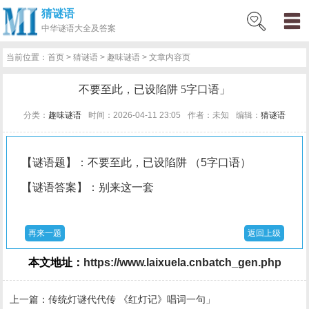
猜谜语
网
猜
网
问
百
好
名
古
中华
谜语大全及答案
站
谜
络
答
科
词
人
诗
当前位置：
首页
>
猜谜语
>
趣味谜语
> 文章内容页
首
语
热
百
技
好
百
词
不要至此，已设陷阱 5字口语」
页
词
科
巧
句
科
文
分类：
趣味谜语
时间：2026-04-11 23:05
作者：未知
编辑：
猜谜语
【谜语题】：不要至此，已设陷阱 （5字口语）
【谜语答案】：别来这一套
再来一题
返回上级
本文地址：
https://www.laixuela.cnbatch_gen.php
上一篇：
传统灯谜代代传 《红灯记》唱词一句」