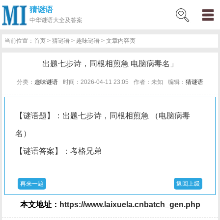
猜谜语
网
猜
网
问
百
好
名
古
中华
谜语大全及答案
站
谜
络
答
科
词
人
诗
当前位置：
首页
>
猜谜语
>
趣味谜语
> 文章内容页
首
语
热
百
技
好
百
词
出题七步诗，同根相煎急 电脑病毒名」
页
词
科
巧
句
科
文
分类：
趣味谜语
时间：2026-04-11 23:05
作者：未知
编辑：
猜谜语
【谜语题】：出题七步诗，同根相煎急 （电脑病毒
名）
【谜语答案】：考格兄弟
再来一题
返回上级
本文地址：
https://www.laixuela.cnbatch_gen.php