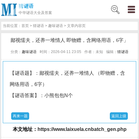
猜谜语
网
猜
网
问
百
好
名
古
中华
谜语大全及答案
站
谜
络
答
科
词
人
诗
当前位置：
首页
>
猜谜语
>
趣味谜语
> 文章内容页
首
语
热
百
技
好
百
词
鄙视懦夫，还养一堆情人 即物赠，含网络用语，6字」
页
词
科
巧
句
科
文
分类：
趣味谜语
时间：2026-04-11 23:05
作者：未知
编辑：
猜谜语
【谜语题】：鄙视懦夫，还养一堆情人 （即物赠，含
网络用语，6字）
【谜语答案】：小熊包包N个
再来一题
返回上级
本文地址：
https://www.laixuela.cnbatch_gen.php