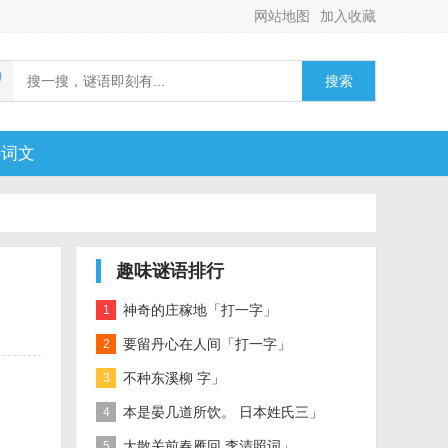
网站地图
加入收藏
搜索
诗词文
趣味谜语排行
神奇的庄稼地「打一字」
1
要留丹心在人间「打一字」
2
不种东溪柳 字」
3
本是晏几道所饮。 日本姓氏三」
4
大散关前春雁回 李清照词」
5