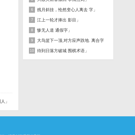
残月斜挂，怆然变心人离去 字」
6
江上一轮才捧出 影目」
7
惨无人道 通假字」
8
大鸟篮下一顶,对方应声跌地. 离合字
9
二」
待到日落方破城 围棋术语」
10
国人」