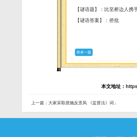
【谜语题】：比至桥边人携手
【谜语答案】：侨批
再来一题
本文地址：
http
上一篇：
大家采取措施反歪风 《监督法》词」