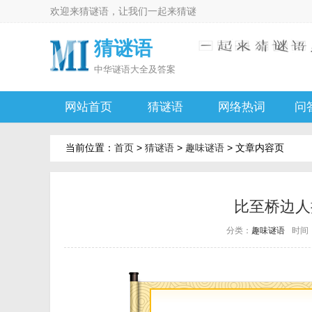
欢迎来
猜谜语
，让我们一起来
猜谜
猜谜语
中华
谜语大全及答案
网站首页
猜谜语
网络热词
问
当前位置：
首页
>
猜谜语
>
趣味谜语
> 文章内容页
比至桥边人
分类：
趣味谜语
时间：2