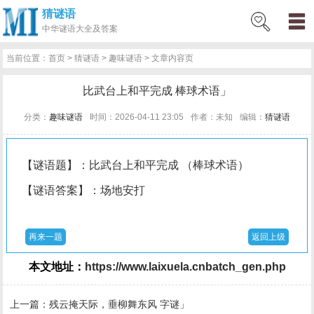
猜谜语
网
猜
网
问
百
好
名
古
中华
谜语大全及答案
站
谜
络
答
科
词
人
诗
当前位置：
首页
>
猜谜语
>
趣味谜语
> 文章内容页
首
语
热
百
技
好
百
词
比武台上和平完成 棒球术语」
页
词
科
巧
句
科
文
分类：
趣味谜语
时间：2026-04-11 23:05
作者：未知
编辑：
猜谜语
【谜语题】：比武台上和平完成 （棒球术语）
【谜语答案】：场地安打
再来一题
返回上级
本文地址：
https://www.laixuela.cnbatch_gen.php
上一篇：
残云掩天际，垂柳舞东风 字谜」