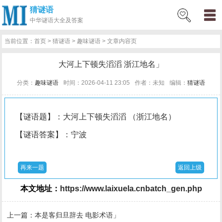
猜谜语
网
猜
网
问
百
好
名
古
中华
谜语大全及答案
站
谜
络
答
科
词
人
诗
当前位置：
首页
>
猜谜语
>
趣味谜语
> 文章内容页
首
语
热
百
技
好
百
词
大河上下顿失滔滔 浙江地名」
页
词
科
巧
句
科
文
分类：
趣味谜语
时间：2026-04-11 23:05
作者：未知
编辑：
猜谜语
【谜语题】：大河上下顿失滔滔 （浙江地名）
【谜语答案】：宁波
再来一题
返回上级
本文地址：
https://www.laixuela.cnbatch_gen.php
上一篇：
本是客归旦辞去 电影术语」