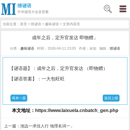
猜谜语
网
猜
网
问
百
好
名
古
中华
谜语大全及答案
站
谜
络
答
科
词
人
诗
当前位置：
首页
>
猜谜语
>
趣味谜语
> 文章内容页
首
语
热
百
技
好
百
词
成年之后，定升官发达 即物赠」
页
词
科
巧
句
科
文
分类：
趣味谜语
时间：2026-04-11 23:05
作者：未知
编辑：
猜谜语
【谜语题】：成年之后，定升官发达 （即物赠）
【谜语答案】：一大包旺旺
再来一题
返回上级
本文地址：
https://www.laixuela.cnbatch_gen.php
上一篇：
池边一求佳人行 地理名词一」